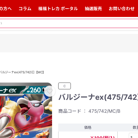
の方へ
コラム
福福トレカ ポータル
抽選販売
お問い合わせ
バルジーナex(475/742)[]【MC】
C
バルジーナex(475/742
商品コード ： 475/742/MC/B
価格
数
￥100(税込)