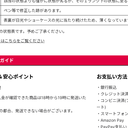
該当の状態よりも僅かに状態が劣るが、その１ランク下の状態に至る
ペン等で修正した跡があります。
表裏が日光やショーケースの光に当たり続けたため、薄くなっていま
の状態表です。予めご了承ください。
てはこちらをご覧ください
ガイド
＆安心ポイント
お支払い方法
！
・銀行振込
・クレジット決
入金が確認できた商品は18時から19時に発送いた
・コンビニ決済(
ート)
関の都合、発送できない場合がございます。
・スマートフォ
・Amazon Pay
・PayPay支払い