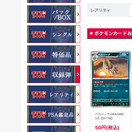
レアリティ
ポケモンカードお
バルジーナ[モンスター
バルジーナ(065/100)
バルジーナ(064/086)
ボールミラー]
[C]【S8】
[U]【SV11B】
(064/086)[U]
【SV11B】
80円(税込)
30円(税込)
50円(税込)