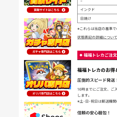
−
インクド
日焼け
※これらは当店の基準で
状態表記の詳細につい
福福トレカご注文
福福トレカのお得
圧倒的スピード発送
16時までにご注文、ご
します。
※土･日･祝日は郵送機
信頼の安心梱包！