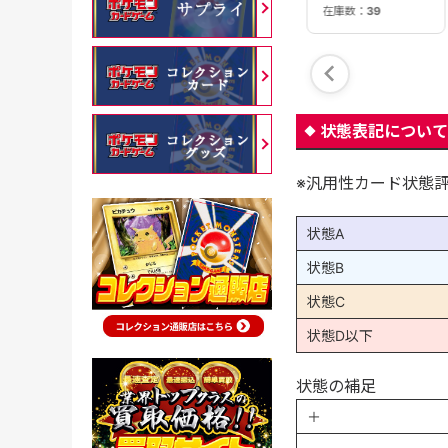
在庫数：
4
在庫数：
39
在庫数：
30
状態表記について
※汎用性カード状態
状態A
状態B
状態C
状態D以下
状態の補足
＋