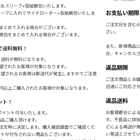
をスリーブ+型紙梱包いたします。
お支払い期限
ーブに入れてサイドローダー+型紙梱包いたしま
ご注文日を含む
まとめて入れる場合がございます。
さい。
梱包をまとめて入れる場合がございます。
また、新弾商品
で送料無料！
合、キャンセル
で送料が無料になります。
望されたお客様が対象になります。
返品期限
希望されるお客様は郵送代が発生しますのでご注意
ご注文商品とお
迅速にご対応さ
円以上ご購入されたお客様が対象になります。
返品送料
ント！
お客様都合によ
1ポイント付与いたします。
す。不良品に該当
商品ご購入頂けます。
どによる再送が
注文時に決定します。購入確認画面でご確認くだ
い発送とさせて
ントが付与されない商品もございます。