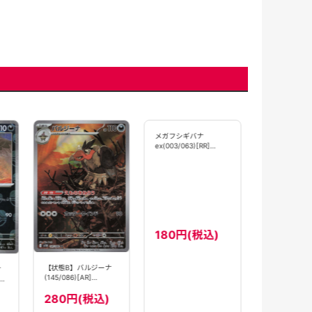
フシギバナ
ex(200/165)[
【SV2a】
22800
込)
【状態B】バルジーナ
ナ
メガフシギバナ
(145/086)[AR]
ex(003/063)[RR]
【SV11B】
【M1L】
280円(税込)
180円(税込)