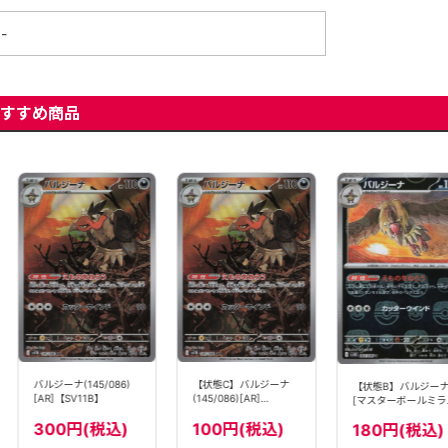
-
すすめ商品
バルジーナ(145/086)
【状態C】バルジーナ
【状態B】バルジー
[AR]【SV11B】
(145/086)[AR]
[マスターボールミラ
【SV11B】
ー](064/086)[U]
300円(税込)
100円(税込)
180円(税込)
【SV11B】