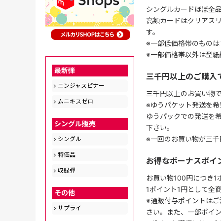
シングルカードほぼ全品
高額カードはクリアスリ
す。
※一部低価格帯のものは
※一部価格帯以外は型紙
最新弾
三千円以上のご購入
ニンジャスピナー
三千円以上のお買い物
ムニキスゼロ
※ゆうパケット発送を希
ゆうパックでの発送を
シングル販売
下さい。
※一回のお買い物が三千
シングル
特価品
お得なボーナスポイ
収録弾
お買い物100円につき
1ポイント1円として全
その他
※通販付与ポイントはご
サプライ
さい。また、一部ポイ