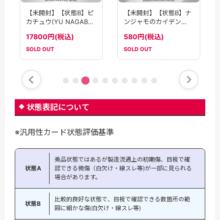
【未開封】【状態B】ピ
【未開封】【状態B】ナ
カチュウ(YU NAGABA)
ンジャモのカイデン
(208/S-P)【PROMO】
(232/SV-P)[P]
17800円(税込)
580円(税込)
【PROMO】
SOLD OUT
SOLD OUT
状態表記について
※汎用性カード状態評価基準
美品状態ではあるが製造流通上の初期傷、目視で確
状態A
認できる微傷（白欠け・線スレ等)が一部に見られる
場合があります。
比較的良好な状態で、目視で確認できる数箇所の範
状態B
囲に細かな傷(白欠け・線スレ等)