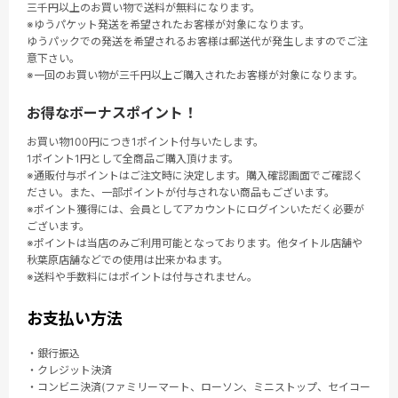
三千円以上のお買い物で送料が無料になります。
※ゆうパケット発送を希望されたお客様が対象になります。
ゆうパックでの発送を希望されるお客様は郵送代が発生しますのでご注
意下さい。
※一回のお買い物が三千円以上ご購入されたお客様が対象になります。
お得なボーナスポイント！
お買い物100円につき1ポイント付与いたします。
1ポイント1円として全商品ご購入頂けます。
※通販付与ポイントはご注文時に決定します。購入確認画面でご確認く
ださい。また、一部ポイントが付与されない商品もございます。
※ポイント獲得には、会員としてアカウントにログインいただく必要が
ございます。
※ポイントは当店のみご利用可能となっております。他タイトル店舗や
秋葉原店舗などでの使用は出来かねます。
※送料や手数料にはポイントは付与されません。
お支払い方法
・銀行振込
・クレジット決済
・コンビニ決済(ファミリーマート、ローソン、ミニストップ、セイコー