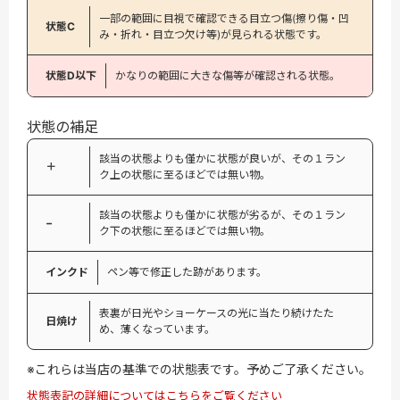
一部の範囲に目視で確認できる目立つ傷(擦り傷・凹
状態C
み・折れ・目立つ欠け等)が見られる状態です。
状態D以下
かなりの範囲に大きな傷等が確認される状態。
状態の補足
該当の状態よりも僅かに状態が良いが、その１ラン
＋
ク上の状態に至るほどでは無い物。
該当の状態よりも僅かに状態が劣るが、その１ラン
−
ク下の状態に至るほどでは無い物。
インクド
ペン等で修正した跡があります。
表裏が日光やショーケースの光に当たり続けたた
日焼け
め、薄くなっています。
※これらは当店の基準での状態表です。予めご了承ください。
状態表記の詳細についてはこちらをご覧ください