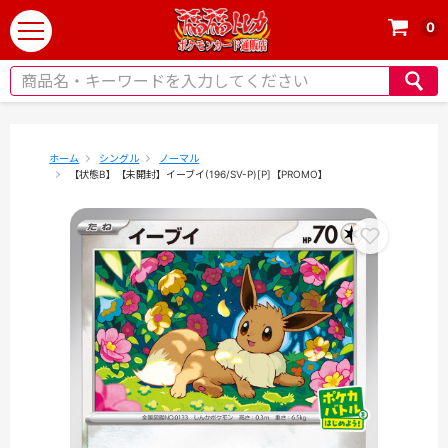
0
t
o
g
g
l
e
ホーム
シングル
ノーマル
【状態B】【未開封】イーブイ(196/SV-P)[P]【PROMO】
n
a
v
i
g
a
t
i
o
n