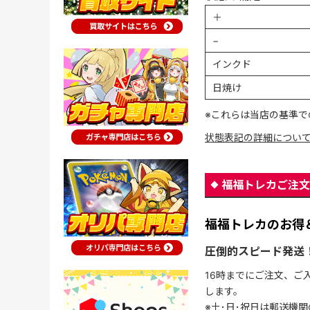
＋
−
インクド
日焼け
※これらは当店の基準で
状態表記の詳細につい
福福トレカご注文
福福トレカのお得
圧倒的スピード発送
16時までにご注文、ご
します。
※土･日･祝日は郵送機