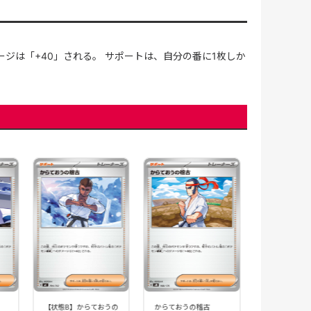
ジは「+40」される。 サポートは、自分の番に1枚しか
からておうの
(151/175)[]
80円(税
【状態B】からておうの
からておうの稽古