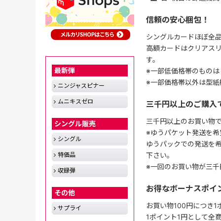
信頼の安心梱包！
シングルカードほぼ全品
高額カードはクリアスリ
す。
最新弾
※一部低価格帯のものは
※一部価格帯以外は型紙
ニンジャスピナー
ムニキスゼロ
三千円以上のご購入
三千円以上のお買い物
シングル販売
※ゆうパケット発送を希
シングル
ゆうパックでの発送を
下さい。
特価品
※一回のお買い物が三千
収録弾
お得なボーナスポイ
その他
お買い物100円につき
サプライ
1ポイント1円として全