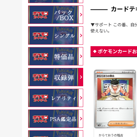
カードテ
▼サポート この番、自
使えない。
ポケモンカードお
からておうの稽古
からておうの稽古
からておうの稽古