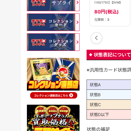
(144/175)[]【SVM】
(147/175)[]【SVM】
(143/175)[]【SVM】
80円(税込)
80円(税込)
80円(税込)
在庫数：
2
在庫数：
1
在庫数：
3
状態表記について
※汎用性カード状態
状態A
状態B
状態C
状態D以下
状態の補足