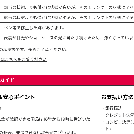
該当の状態よりも僅かに状態が良いが、その１ランク上の状態に至る
該当の状態よりも僅かに状態が劣るが、その１ランク下の状態に至る
ペン等で修正した跡があります。
表裏が日光やショーケースの光に当たり続けたため、薄くなっていま
の状態表です。予めご了承ください。
てはこちらをご覧ください
ガイド
＆安心ポイント
お支払い方法
！
・銀行振込
・クレジット決
入金が確認できた商品は18時から19時に発送いた
・コンビニ決済(
ート)
関の都合、発送できない場合がございます。