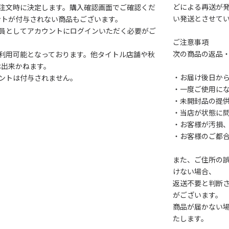
どによる再送が
注文時に決定します。購入確認画面でご確認くだ
い発送とさせて
ントが付与されない商品もございます。
会員としてアカウントにログインいただく必要がご
ご注意事項
次の商品の返品
利用可能となっております。他タイトル店舗や秋
は出来かねます。
・お届け後日から
ントは付与されません。
・一度ご使用に
・未開封品の提
・当店が状態に
・お客様が汚損
・お客様のご都
また、ご住所の
けない場合、
返送不要と判断
がございます。
商品が届かない
たします。