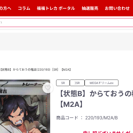
の方へ
コラム
福福トレカ ポータル
抽選販売
お問い合わせ
【状態B】からておうの稽古(220/193)［SR］【M2A】
SR
}SR
MEGAドリームex
【状態B】からておうの稽古
【M2A】
商品コード ： 220/193/M2A/B