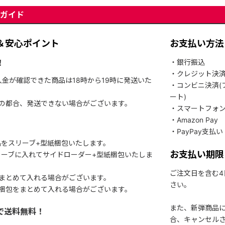
ガイド
＆安心ポイント
お支払い方法
！
・銀行振込
・クレジット決
入金が確認できた商品は18時から19時に発送いた
・コンビニ決済(
ート)
関の都合、発送できない場合がございます。
・スマートフォ
・Amazon Pay
・PayPay支払い
をスリーブ+型紙梱包いたします。
お支払い期限
ーブに入れてサイドローダー+型紙梱包いたしま
ご注文日を含む
まとめて入れる場合がございます。
さい。
梱包をまとめて入れる場合がございます。
また、新弾商品
で送料無料！
合、キャンセル