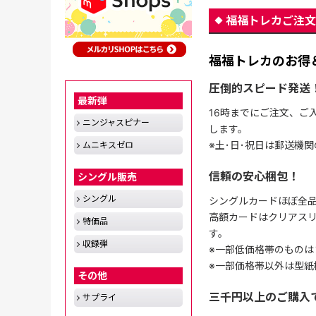
福福トレカご注文
福福トレカのお得
圧倒的スピード発送
最新弾
16時までにご注文、ご
ニンジャスピナー
します。
※土･日･祝日は郵送機
ムニキスゼロ
信頼の安心梱包！
シングル販売
シングル
シングルカードほぼ全品
高額カードはクリアスリ
特価品
す。
収録弾
※一部低価格帯のものは
※一部価格帯以外は型紙
その他
三千円以上のご購入
サプライ