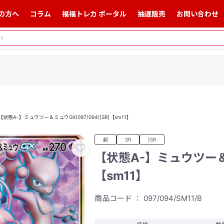
の方へ
コラム
福福トレカ ポータル
抽選販売
お問い合わせ
【状態A-】ミュウツー＆ミュウGX(097/094)[SR]【sm11】
超
SR
}SR
【状態A-】ミュウツー＆ミュ
【sm11】
商品コード ： 097/094/SM11/B