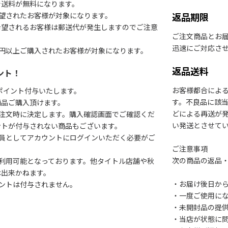
で送料が無料になります。
望されたお客様が対象になります。
返品期限
希望されるお客様は郵送代が発生しますのでご注意
ご注文商品とお
迅速にご対応さ
円以上ご購入されたお客様が対象になります。
返品送料
ント！
お客様都合によ
1ポイント付与いたします。
す。不良品に該当
商品ご購入頂けます。
どによる再送が
注文時に決定します。購入確認画面でご確認くだ
い発送とさせて
ントが付与されない商品もございます。
会員としてアカウントにログインいただく必要がご
ご注意事項
次の商品の返品
利用可能となっております。他タイトル店舗や秋
は出来かねます。
・お届け後日から
ントは付与されません。
・一度ご使用に
・未開封品の提
・当店が状態に