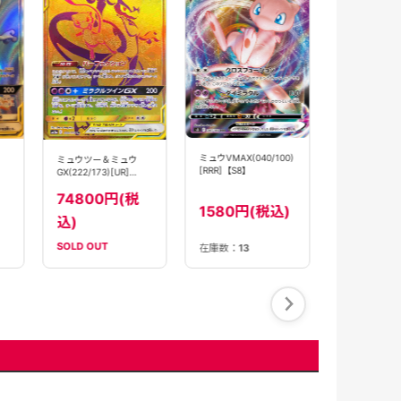
ミュウVMAX(2
[UR]【S8b】
21800
ミュウVMAX(040/100)
ミュウツー＆ミュウ
込)
[RRR]【S8】
GX(222/173)[UR]
【sm12a】
74800円(税
1580円(税込)
込)
SOLD OUT
在庫数：
13
在庫数：
1