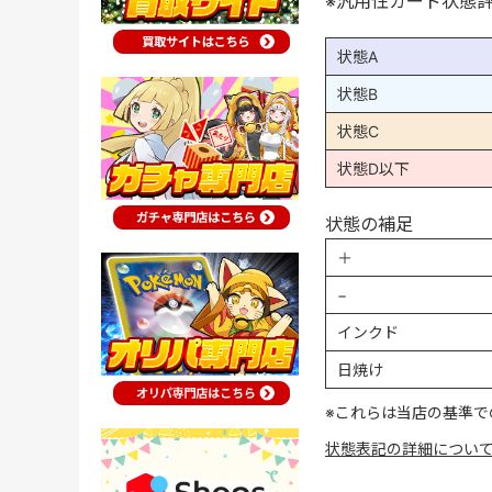
※汎用性カード状態
状態A
状態B
状態C
状態D以下
状態の補足
＋
−
インクド
日焼け
※これらは当店の基準で
状態表記の詳細につい