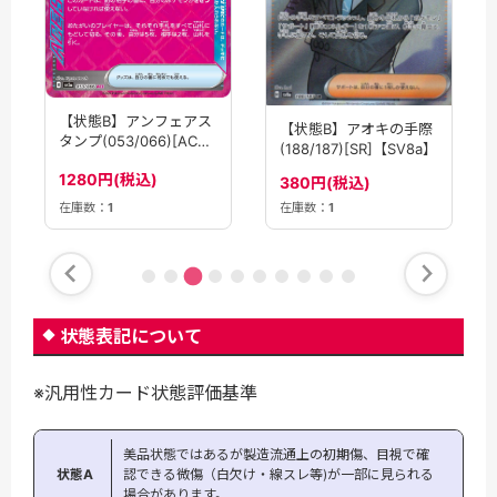
【状態B】アンフェアス
【状態B】アオキの手際
タンプ(053/066)[ACE]
(188/187)[SR]【SV8a】
【SV5a】
1280円(税込)
380円(税込)
在庫数：
1
在庫数：
1
状態表記について
※汎用性カード状態評価基準
美品状態ではあるが製造流通上の初期傷、目視で確
状態A
認できる微傷（白欠け・線スレ等)が一部に見られる
場合があります。