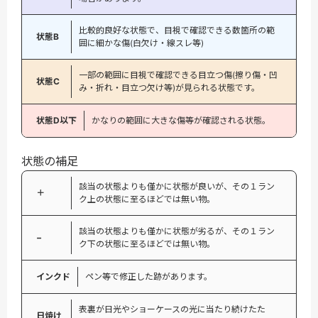
比較的良好な状態で、目視で確認できる数箇所の範
状態B
囲に細かな傷(白欠け・線スレ等)
一部の範囲に目視で確認できる目立つ傷(擦り傷・凹
状態C
み・折れ・目立つ欠け等)が見られる状態です。
状態D以下
かなりの範囲に大きな傷等が確認される状態。
状態の補足
該当の状態よりも僅かに状態が良いが、その１ラン
＋
ク上の状態に至るほどでは無い物。
該当の状態よりも僅かに状態が劣るが、その１ラン
−
ク下の状態に至るほどでは無い物。
インクド
ペン等で修正した跡があります。
表裏が日光やショーケースの光に当たり続けたた
日焼け