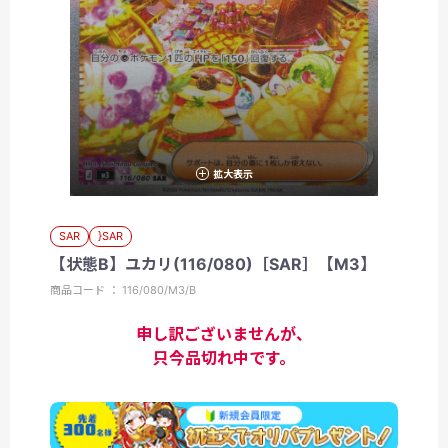
拡大表示
SAR
}SAR
【状態B】ユカリ(116/080)［SAR］【M3】
商品コード ： 116/080/M3/B
申し訳ございませんが、
只今品切れ中です。