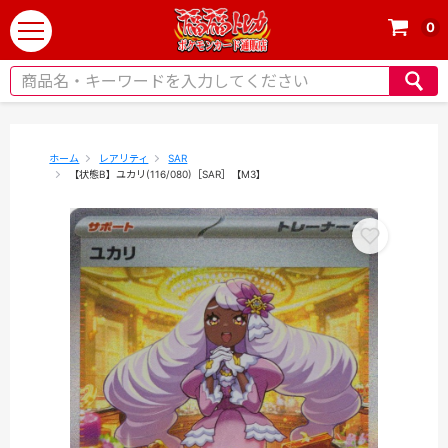
0
t
o
g
g
l
e
ホーム
レアリティ
SAR
【状態B】ユカリ(116/080)［SAR］【M3】
n
a
v
i
g
a
t
i
o
n