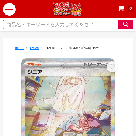
0
t
o
g
g
l
e
ホーム
収録弾
【状態B】ジニア(104/078)[SAR]【SV1S】
n
a
v
i
g
a
t
i
o
n