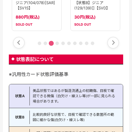
【状態B】ジニア
ジニア(104/078)[SAR]
(129/139)[]【SVD】
【SV1S】
30円(税込)
880円(税込)
SOLD OUT
SOLD OUT
状態表記について
※汎用性カード状態評価基準
美品状態ではあるが製造流通上の初期傷、目視で確
状態A
認できる微傷（白欠け・線スレ等)が一部に見られる
場合があります。
比較的良好な状態で、目視で確認できる数箇所の範
状態B
囲に細かな傷(白欠け・線スレ等)