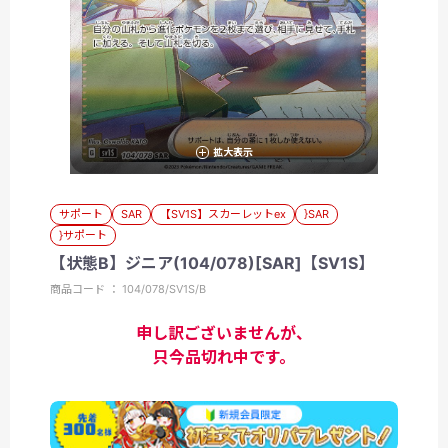
拡大表示
サポート
SAR
【SV1S】スカーレットex
}SAR
}サポート
【状態B】ジニア(104/078)[SAR]【SV1S】
商品コード ： 104/078/SV1S/B
申し訳ございませんが、
只今品切れ中です。