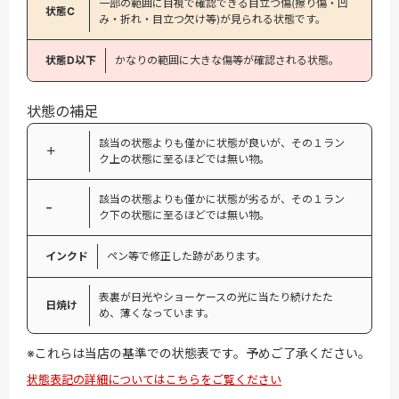
一部の範囲に目視で確認できる目立つ傷(擦り傷・凹
状態C
み・折れ・目立つ欠け等)が見られる状態です。
状態D以下
かなりの範囲に大きな傷等が確認される状態。
状態の補足
該当の状態よりも僅かに状態が良いが、その１ラン
＋
ク上の状態に至るほどでは無い物。
該当の状態よりも僅かに状態が劣るが、その１ラン
−
ク下の状態に至るほどでは無い物。
インクド
ペン等で修正した跡があります。
表裏が日光やショーケースの光に当たり続けたた
日焼け
め、薄くなっています。
※これらは当店の基準での状態表です。予めご了承ください。
状態表記の詳細についてはこちらをご覧ください