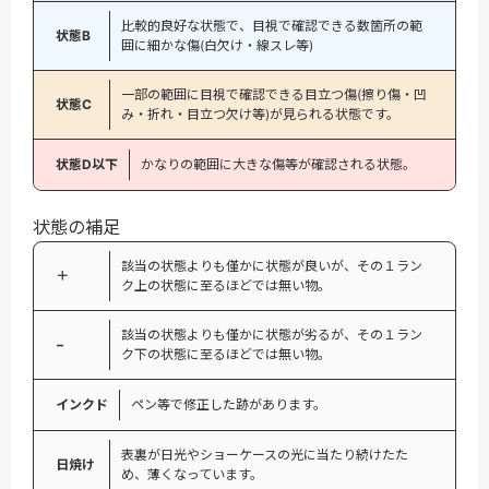
比較的良好な状態で、目視で確認できる数箇所の範
状態B
囲に細かな傷(白欠け・線スレ等)
一部の範囲に目視で確認できる目立つ傷(擦り傷・凹
状態C
み・折れ・目立つ欠け等)が見られる状態です。
状態D以下
かなりの範囲に大きな傷等が確認される状態。
状態の補足
該当の状態よりも僅かに状態が良いが、その１ラン
＋
ク上の状態に至るほどでは無い物。
該当の状態よりも僅かに状態が劣るが、その１ラン
−
ク下の状態に至るほどでは無い物。
インクド
ペン等で修正した跡があります。
表裏が日光やショーケースの光に当たり続けたた
日焼け
め、薄くなっています。