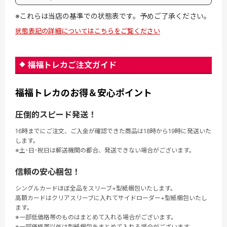
※これらは当店の基準での状態表です。予めご了承ください。
状態表記の詳細についてはこちらをご覧ください
福福トレカご注文ガイド
福福トレカのお得＆安心ポイント
圧倒的スピード発送！
16時までにご注文、ご入金が確認できた商品は18時から19時に発送いた
します。
※土･日･祝日は郵送機関の都合、発送できない場合がございます。
信頼の安心梱包！
シングルカードほぼ全品をスリーブ+型紙梱包いたします。
高額カードはクリアスリーブに入れてサイドローダー+型紙梱包いたし
ます。
※一部低価格帯のものはまとめて入れる場合がございます。
※一部価格帯以外は型紙梱包をまとめて入れる場合がございます。