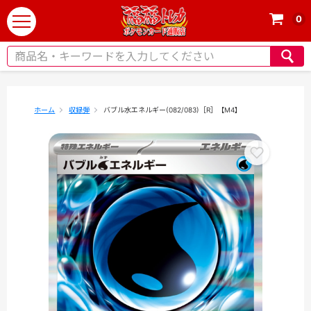
0
t
o
g
g
l
e
ホーム
収録弾
バブル水エネルギー(082/083)［R］【M4】
n
a
v
i
g
a
t
i
o
n