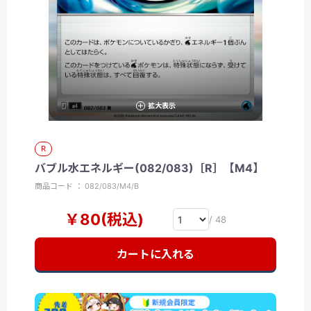
拡大表示
R
バブル水エネルギー(082/083)［R］【M4】
商品コード ： 082/083/M4/B
￥80(税込)
/ 48
カートに入れる