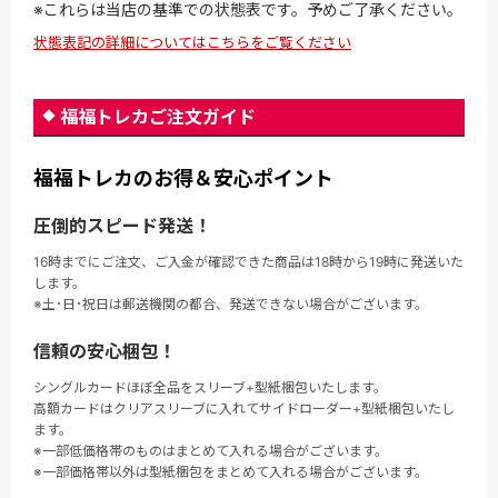
※これらは当店の基準での状態表です。予めご了承ください。
状態表記の詳細についてはこちらをご覧ください
福福トレカご注文ガイド
福福トレカのお得＆安心ポイント
圧倒的スピード発送！
16時までにご注文、ご入金が確認できた商品は18時から19時に発送いた
します。
※土･日･祝日は郵送機関の都合、発送できない場合がございます。
信頼の安心梱包！
シングルカードほぼ全品をスリーブ+型紙梱包いたします。
高額カードはクリアスリーブに入れてサイドローダー+型紙梱包いたし
ます。
※一部低価格帯のものはまとめて入れる場合がございます。
※一部価格帯以外は型紙梱包をまとめて入れる場合がございます。