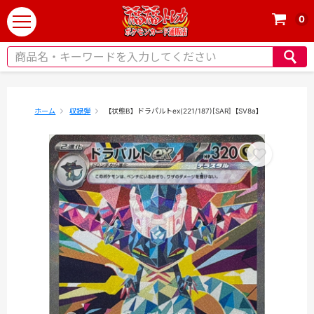
0
t
o
g
g
l
e
ホーム
収録弾
【状態B】ドラパルトex(221/187)[SAR]【SV8a】
n
a
v
i
g
a
t
i
o
n