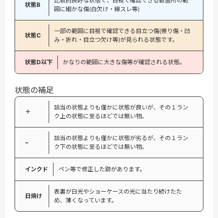
比較的良好な状態で、目視で確認できる数箇所の範
状態B
囲に細かな傷(白欠け・線スレ等)
一部の範囲に目視で確認できる目立つ傷(擦り傷・凹
状態C
み・折れ・目立つ欠け等)が見られる状態です。
状態D以下
かなりの範囲に大きな傷等が確認される状態。
状態の補足
該当の状態よりも僅かに状態が良いが、その１ラン
＋
ク上の状態に至るほどでは無い物。
該当の状態よりも僅かに状態が劣るが、その１ラン
−
ク下の状態に至るほどでは無い物。
インクド
ペン等で修正した跡があります。
表裏が日光やショーケースの光に当たり続けたた
日焼け
め、薄くなっています。