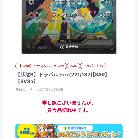
拡大表示
【SV8a】テラスタルフェスex
}SAR
ドラパルトex
【状態B】ドラパルトex(221/187)[SAR]
【SV8a】
商品コード ： 221/187/SV8a/B
申し訳ございませんが、
只今品切れ中です。