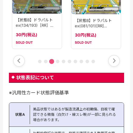
【状態B】ドラパルト
【状態B】ドラパルト
ex(134/193)［RR］
ex(081/101)[RR]
【M2A】
【sv6】
30円(税込)
30円(税込)
SOLD OUT
SOLD OUT
状態表記について
※汎用性カード状態評価基準
美品状態ではあるが製造流通上の初期傷、目視で確
状態A
認できる微傷（白欠け・線スレ等)が一部に見られる
場合があります。