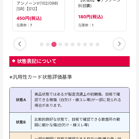
アンノーンV(102/098)
B(旧裏)
[SR]【S12】
180円(税込)
450円(税込)
在庫数：
7
在庫数：
1
状態表記について
※汎用性カード状態評価基準
美品状態ではあるが製造流通上の初期傷、目視で確
状態A
認できる微傷（白欠け・線スレ等)が一部に見られる
場合があります。
比較的良好な状態で、目視で確認できる数箇所の範
状態B
囲に細かな傷(白欠け・線スレ等)
一部の範囲に目視で確認できる目立つ傷(擦り傷・凹