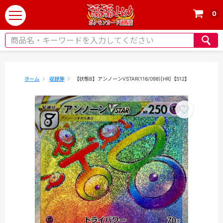
0
t
o
g
g
l
e
ホーム
収録弾
【状態B】アンノーンVSTAR(116/098)[HR]【S12】
n
a
v
i
g
a
t
i
o
n