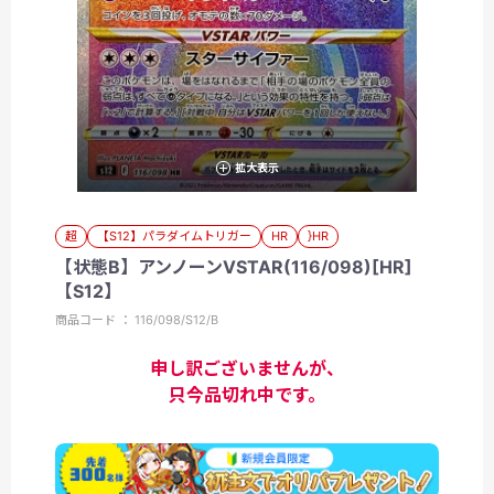
拡大表示
超
【S12】パラダイムトリガー
HR
}HR
【状態B】アンノーンVSTAR(116/098)[HR]
【S12】
商品コード ： 116/098/S12/B
申し訳ございませんが、
只今品切れ中です。