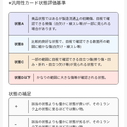
※汎用性カード状態評価基準
美品状態ではあるが製造流通上の初期傷、目視で確
状態A
認できる微傷（白欠け・線スレ等)が一部に見られる
場合があります。
比較的良好な状態で、目視で確認できる数箇所の範
状態B
囲に細かな傷(白欠け・線スレ等)
一部の範囲に目視で確認できる目立つ傷(擦り傷・凹
状態C
み・折れ・目立つ欠け等)が見られる状態です。
状態D以下
かなりの範囲に大きな傷等が確認される状態。
状態の補足
該当の状態よりも僅かに状態が良いが、その１ラン
＋
ク上の状態に至るほどでは無い物。
該当の状態よりも僅かに状態が劣るが、その１ラン
−
ク下の状態に至るほどでは無い物。