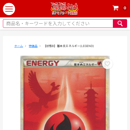
0
t
o
g
g
l
e
ホーム
特価品
【状態B】基本炎エネルギー(LEGEND)
n
a
v
i
g
a
t
i
o
n