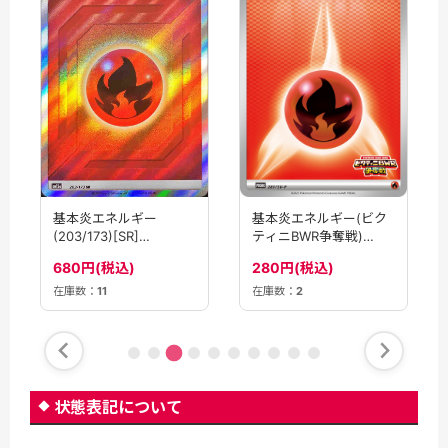
基本炎エネルギー
基本炎エネルギー(ビク
(203/173)[SR]
ティニBWR争奪戦)
【sm12a】
【P】(281/SV-P)
680円(税込)
280円(税込)
在庫数：
11
在庫数：
2
状態表記について