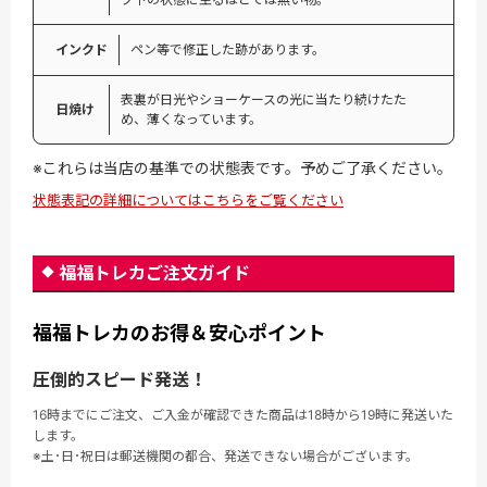
インクド
ペン等で修正した跡があります。
表裏が日光やショーケースの光に当たり続けたた
日焼け
め、薄くなっています。
※これらは当店の基準での状態表です。予めご了承ください。
状態表記の詳細についてはこちらをご覧ください
福福トレカご注文ガイド
福福トレカのお得＆安心ポイント
圧倒的スピード発送！
16時までにご注文、ご入金が確認できた商品は18時から19時に発送いた
します。
※土･日･祝日は郵送機関の都合、発送できない場合がございます。