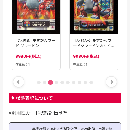
【状態B】●ずかんカー
【状態A-】●ずかんカ
ド グラードン
ードグラードン＆カイオ
ーガ
8980円(税込)
9980円(税込)
在庫数：
1
在庫数：
1
状態表記について
※汎用性カード状態評価基準
美品状態ではあるが製造流通上の初期傷、目視で確