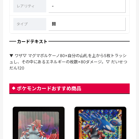
-
レアリティ
闘
タイプ
カードテキスト
▼ ワザ▽ マグマボルケーノ80×自分の山札を上から5枚トラッシ
ュし、その中にあるエネルギーの枚数×80ダメージ。▽ だいせつ
だん120
ポケモンカードおすすめ商品