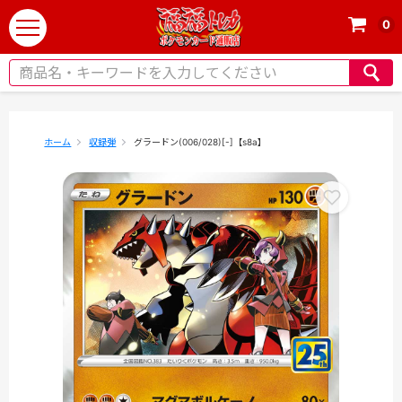
0
t
o
g
g
l
e
ホーム
収録弾
グラードン(006/028)[-]【s8a】
n
a
v
i
g
a
t
i
o
n