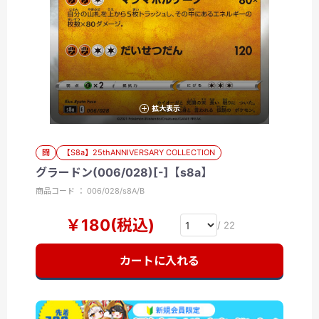
拡大表示
闘
【S8a】25thANNIVERSARY COLLECTION
グラードン(006/028)[-]【s8a】
商品コード ： 006/028/s8A/B
￥180(税込)
/ 22
カートに入れる