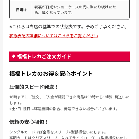
表裏が日光やショーケースの光に当たり続けたた
日焼け
め、薄くなっています。
※これらは当店の基準での状態表です。予めご了承ください。
状態表記の詳細についてはこちらをご覧ください
福福トレカご注文ガイド
福福トレカのお得＆安心ポイント
圧倒的スピード発送！
16時までにご注文、ご入金が確認できた商品は18時から19時に発送いた
します。
※土･日･祝日は郵送機関の都合、発送できない場合がございます。
信頼の安心梱包！
シングルカードほぼ全品をスリーブ+型紙梱包いたします。
高額カードはクリアスリーブに入れてサイドローダー+型紙梱包いたし