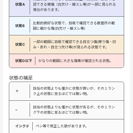
状態A
認できる微傷（白欠け・線スレ等)が一部に見られる
場合があります。
比較的良好な状態で、目視で確認できる数箇所の範
状態B
囲に細かな傷(白欠け・線スレ等)
一部の範囲に目視で確認できる目立つ傷(擦り傷・凹
状態C
み・折れ・目立つ欠け等)が見られる状態です。
状態D以下
かなりの範囲に大きな傷等が確認される状態。
状態の補足
該当の状態よりも僅かに状態が良いが、その１ラン
＋
ク上の状態に至るほどでは無い物。
該当の状態よりも僅かに状態が劣るが、その１ラン
−
ク下の状態に至るほどでは無い物。
インクド
ペン等で修正した跡があります。