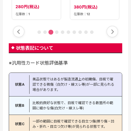
280円(税込)
380円(税込)
在庫数：
1
在庫数：
12
状態表記について
※汎用性カード状態評価基準
美品状態ではあるが製造流通上の初期傷、目視で確
状態A
認できる微傷（白欠け・線スレ等)が一部に見られる
場合があります。
比較的良好な状態で、目視で確認できる数箇所の範
状態B
囲に細かな傷(白欠け・線スレ等)
一部の範囲に目視で確認できる目立つ傷(擦り傷・凹
状態C
み・折れ・目立つ欠け等)が見られる状態です。