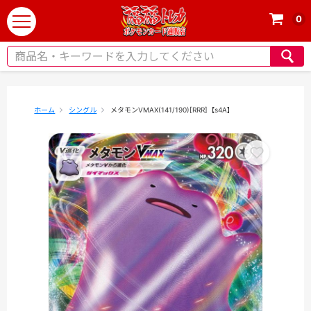
0
t
o
g
g
l
e
ホーム
シングル
メタモンVMAX(141/190)[RRR]【s4A】
n
a
v
i
g
a
t
i
o
n