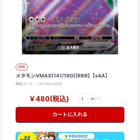
拡大表示
RRR
メタモンVMAX(141/190)[RRR]【s4A】
商品コード ： 141/190/s4A/B
￥480(税込)
/ 1
カートに入れる