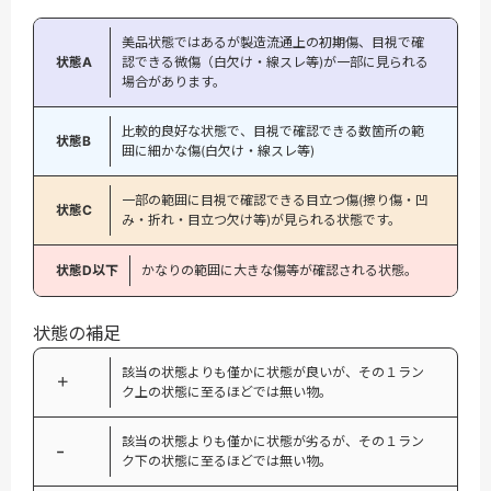
美品状態ではあるが製造流通上の初期傷、目視で確
状態A
認できる微傷（白欠け・線スレ等)が一部に見られる
場合があります。
比較的良好な状態で、目視で確認できる数箇所の範
状態B
囲に細かな傷(白欠け・線スレ等)
一部の範囲に目視で確認できる目立つ傷(擦り傷・凹
状態C
み・折れ・目立つ欠け等)が見られる状態です。
状態D以下
かなりの範囲に大きな傷等が確認される状態。
状態の補足
該当の状態よりも僅かに状態が良いが、その１ラン
＋
ク上の状態に至るほどでは無い物。
該当の状態よりも僅かに状態が劣るが、その１ラン
−
ク下の状態に至るほどでは無い物。