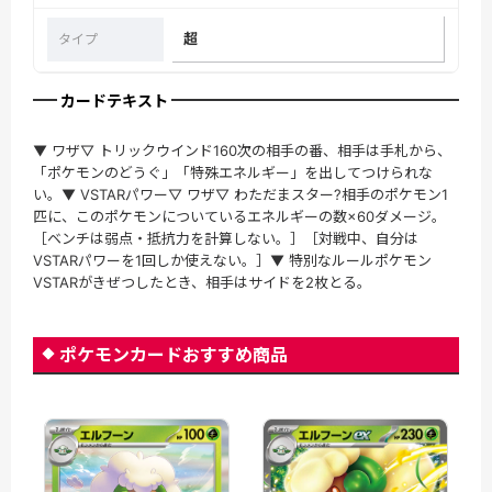
超
タイプ
カードテキスト
▼ ワザ▽ トリックウインド160次の相手の番、相手は手札から、
「ポケモンのどうぐ」「特殊エネルギー」を出してつけられな
い。▼ VSTARパワー▽ ワザ▽ わただまスター?相手のポケモン1
匹に、このポケモンについているエネルギーの数×60ダメージ。
［ベンチは弱点・抵抗力を計算しない。］［対戦中、自分は
VSTARパワーを1回しか使えない。］▼ 特別なルールポケモン
VSTARがきぜつしたとき、相手はサイドを2枚とる。
ポケモンカードおすすめ商品