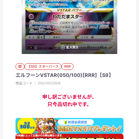
拡大表示
超
【S9】スターバース
RRR
エルフーンVSTAR(050/100)[RRR]【S9】
商品コード ： 050/100/S9/B
申し訳ございませんが、
只今品切れ中です。