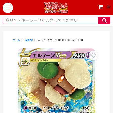
0
t
o
g
g
l
e
ホーム
収録弾
エルフーンVSTAR(050/100)[RRR]【S9】
n
a
v
i
g
a
t
i
o
n