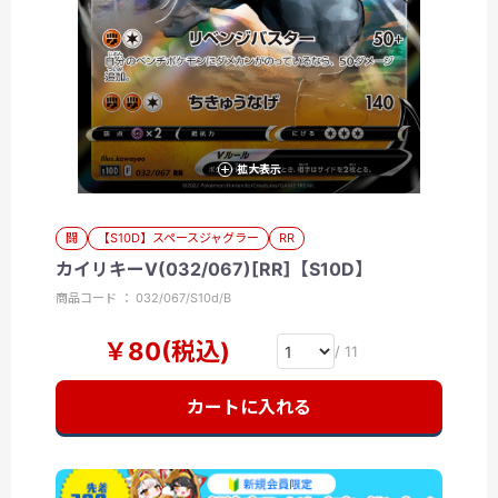
拡大表示
闘
【S10D】スペースジャグラー
RR
カイリキーV(032/067)[RR]【S10D】
商品コード ： 032/067/S10d/B
￥80(税込)
/ 11
カートに入れる