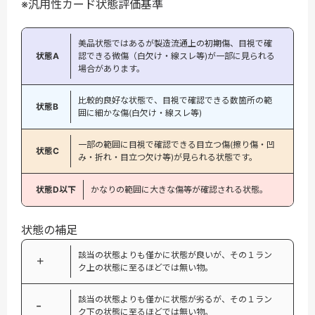
※汎用性カード状態評価基準
美品状態ではあるが製造流通上の初期傷、目視で確
状態A
認できる微傷（白欠け・線スレ等)が一部に見られる
場合があります。
比較的良好な状態で、目視で確認できる数箇所の範
状態B
囲に細かな傷(白欠け・線スレ等)
一部の範囲に目視で確認できる目立つ傷(擦り傷・凹
状態C
み・折れ・目立つ欠け等)が見られる状態です。
状態D以下
かなりの範囲に大きな傷等が確認される状態。
状態の補足
該当の状態よりも僅かに状態が良いが、その１ラン
＋
ク上の状態に至るほどでは無い物。
該当の状態よりも僅かに状態が劣るが、その１ラン
−
ク下の状態に至るほどでは無い物。