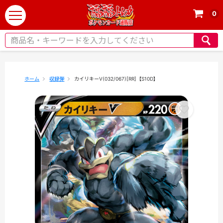
0
t
o
g
g
l
e
ホーム
収録弾
カイリキーV(032/067)[RR]【S10D】
n
a
v
i
g
a
t
i
o
n