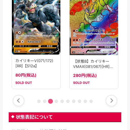
カイリキーV(071/172)
【状態B】カイリキー
[RR]【S12a】
VMAX(081/067)[HR]
【S10D】
80円(税込)
280円(税込)
SOLD OUT
SOLD OUT
状態表記について