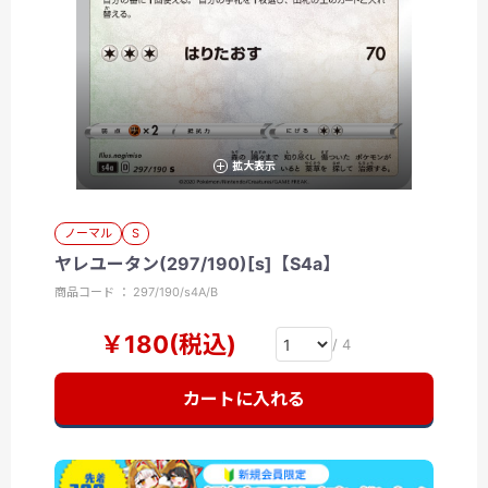
拡大表示
ノーマル
S
ヤレユータン(297/190)[s]【S4a】
商品コード ： 297/190/s4A/B
￥180(税込)
/ 4
カートに入れる