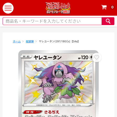
0
t
o
g
g
l
e
ホーム
収録弾
ヤレユータン(297/190)[s]【S4a】
n
a
v
i
g
a
t
i
o
n