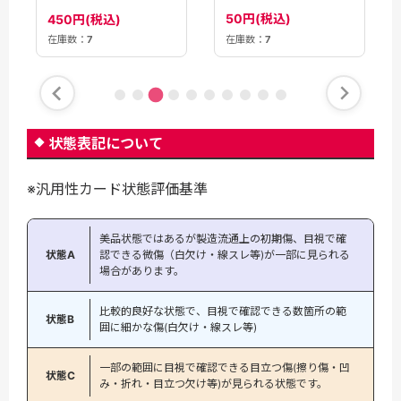
【S10P】
50円(税込)
450円(税込)
在庫数：
7
在庫数：
7
状態表記について
※汎用性カード状態評価基準
美品状態ではあるが製造流通上の初期傷、目視で確
状態A
認できる微傷（白欠け・線スレ等)が一部に見られる
場合があります。
比較的良好な状態で、目視で確認できる数箇所の範
状態B
囲に細かな傷(白欠け・線スレ等)
一部の範囲に目視で確認できる目立つ傷(擦り傷・凹
状態C
み・折れ・目立つ欠け等)が見られる状態です。