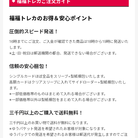
福福トレカご注文ガイド
福福トレカのお得＆安心ポイント
圧倒的スピード発送！
16時までにご注文、ご入金が確認できた商品は18時から19時に発送いた
します。
※土･日･祝日は郵送機関の都合、発送できない場合がございます。
信頼の安心梱包！
シングルカードほぼ全品をスリーブ+型紙梱包いたします。
高額カードはクリアスリーブに入れてサイドローダー+型紙梱包いたし
ます。
※一部低価格帯のものはまとめて入れる場合がございます。
※一部価格帯以外は型紙梱包をまとめて入れる場合がございます。
三千円以上のご購入で送料無料！
三千円以上のお買い物で送料が無料になります。
※ゆうパケット発送を希望されたお客様が対象になります。
ゆうパックでの発送を希望されるお客様は郵送代が発生しますのでご注