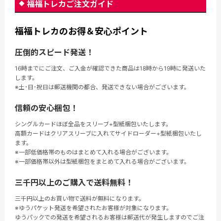
福福トレカご注文ガイド
福福トレカのお得＆安心ポイント
圧倒的スピード発送！
16時までにご注文、ご入金が確認できた商品は18時から19時に発送いた
します。
※土･日･祝日は郵送機関の都合、発送できない場合がございます。
信頼の安心梱包！
シングルカードほぼ全品をスリーブ+型紙梱包いたします。
高額カードはクリアスリーブに入れてサイドローダー+型紙梱包いたし
ます。
※一部低価格帯のものはまとめて入れる場合がございます。
※一部価格帯以外は型紙梱包をまとめて入れる場合がございます。
三千円以上のご購入で送料無料！
三千円以上のお買い物で送料が無料になります。
※ゆうパケット発送を希望されたお客様が対象になります。
ゆうパックでの発送を希望されるお客様は郵送代が発生しますのでご注