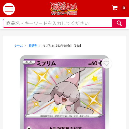
0
t
o
g
g
l
e
ホーム
収録弾
ミブリム(253/190)[s]【S4a】
n
a
v
i
g
a
t
i
o
n