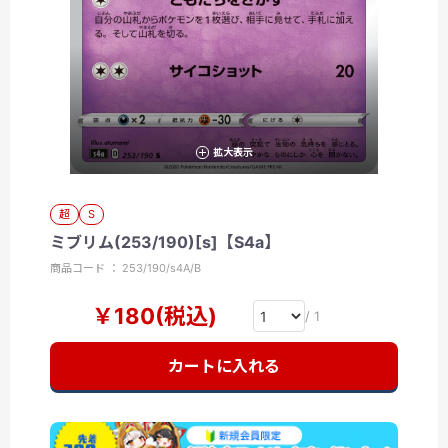
拡大表示
超
S
ミブリム(253/190)[s]【S4a】
商品コード ： 253/190/s4A/B
￥180(税込)
/ 1
カートに入れる