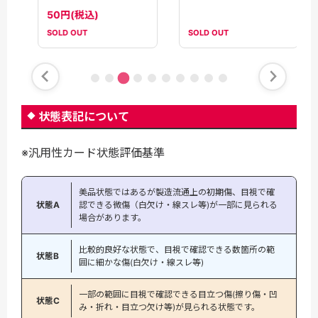
【S12a】
50円(税込)
SOLD OUT
SOLD OUT
状態表記について
※汎用性カード状態評価基準
美品状態ではあるが製造流通上の初期傷、目視で確
状態A
認できる微傷（白欠け・線スレ等)が一部に見られる
場合があります。
比較的良好な状態で、目視で確認できる数箇所の範
状態B
囲に細かな傷(白欠け・線スレ等)
一部の範囲に目視で確認できる目立つ傷(擦り傷・凹
状態C
み・折れ・目立つ欠け等)が見られる状態です。