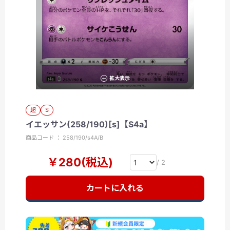
拡大表示
超
S
イエッサン(258/190)[s]【S4a】
商品コード ： 258/190/s4A/B
￥280(税込)
/ 2
カートに入れる