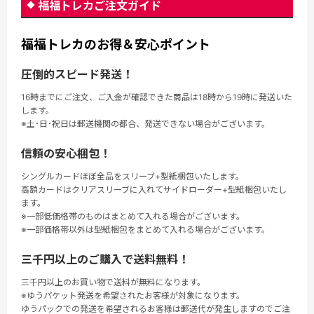
福福トレカご注文ガイド
福福トレカのお得＆安心ポイント
圧倒的スピード発送！
16時までにご注文、ご入金が確認できた商品は18時から19時に発送いた
します。
※土･日･祝日は郵送機関の都合、発送できない場合がございます。
信頼の安心梱包！
シングルカードほぼ全品をスリーブ+型紙梱包いたします。
高額カードはクリアスリーブに入れてサイドローダー+型紙梱包いたし
ます。
※一部低価格帯のものはまとめて入れる場合がございます。
※一部価格帯以外は型紙梱包をまとめて入れる場合がございます。
三千円以上のご購入で送料無料！
三千円以上のお買い物で送料が無料になります。
※ゆうパケット発送を希望されたお客様が対象になります。
ゆうパックでの発送を希望されるお客様は郵送代が発生しますのでご注