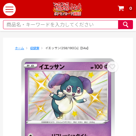
0
t
o
g
g
l
e
ホーム
収録弾
イエッサン(258/190)[s]【S4a】
n
a
v
i
g
a
t
i
o
n