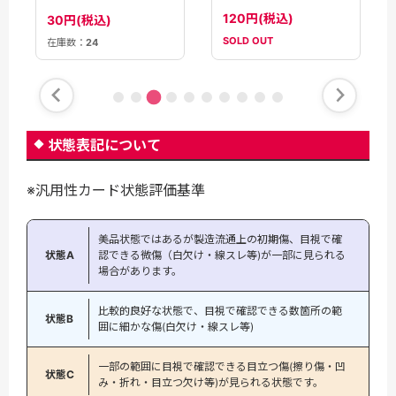
【S4a】
120円(税込)
30円(税込)
SOLD OUT
在庫数：
24
状態表記について
※汎用性カード状態評価基準
美品状態ではあるが製造流通上の初期傷、目視で確
状態A
認できる微傷（白欠け・線スレ等)が一部に見られる
場合があります。
比較的良好な状態で、目視で確認できる数箇所の範
状態B
囲に細かな傷(白欠け・線スレ等)
一部の範囲に目視で確認できる目立つ傷(擦り傷・凹
状態C
み・折れ・目立つ欠け等)が見られる状態です。