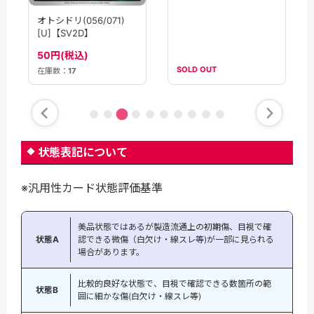
オトシドリ(056/071)
【状態B】オトシドリ
[U]【SV2D】
ex(080/062)[SR]
【SV3a】
200円(税込)
50円(税込)
SOLD OUT
在庫数：
17
状態表記について
※汎用性カード状態評価基準
美品状態ではあるが製造流通上の初期傷、目視で確
状態A
認できる微傷（白欠け・線スレ等)が一部に見られる
場合があります。
比較的良好な状態で、目視で確認できる数箇所の範
状態B
囲に細かな傷(白欠け・線スレ等)