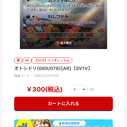
拡大表示
悪
AR
【SV1V】バイオレットex
オトシドリ(089/078)[AR]【SV1V】
商品コード ： 089/078/SV1V/B
￥300(税込)
/ 33
カートに入れる