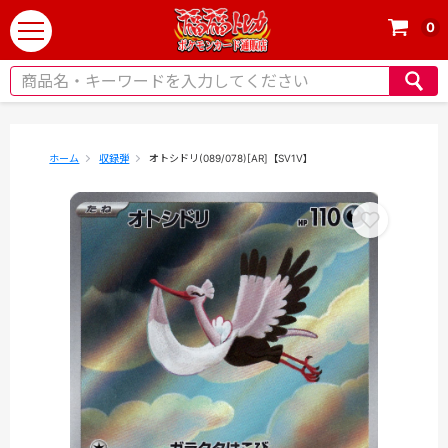
0
t
o
g
g
l
e
ホーム
収録弾
オトシドリ(089/078)[AR]【SV1V】
n
a
v
i
g
a
t
i
o
n