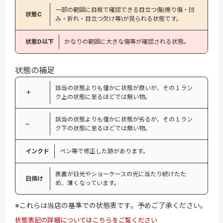
一部の範囲に目視で確認できる目立つ傷(擦り傷・凹
状態C
み・折れ・目立つ欠け等)が見られる状態です。
状態D以下
かなりの範囲に大きな傷等が確認される状態。
状態の補足
該当の状態よりも僅かに状態が良いが、その１ラン
＋
ク上の状態に至るほどでは無い物。
該当の状態よりも僅かに状態が劣るが、その１ラン
−
ク下の状態に至るほどでは無い物。
インクド
ペン等で修正した跡があります。
表裏が日光やショーケースの光に当たり続けたた
日焼け
め、薄くなっています。
※これらは当店の基準での状態表です。予めご了承ください。
状態表記の詳細についてはこちらをご覧ください