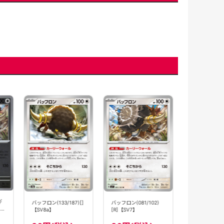
バッフロン［
ラー］(140/19
【M2A】
120円(
ギ
バッフロン(133/187)[]
バッフロン(081/102)
【SV8a】
[R]【SV7】