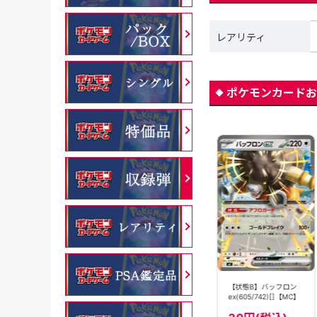
レアリティ
ポケモンカードお
バッフロン
バッフロン
【状態B】バッフロン
ex(075/086)[RR]
ex(605/742)[]【MC】
ex(605/742)[]【MC】
【SV11W】