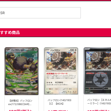
SR
すすめ商品
バッフロン［エネル
バッフロン(140/193)
【状態B】バッフロン
ーミラー］(140/193)
［C］【M2A】
ex(172/086)[SAR]
[C]【M2A】
【SV11W】