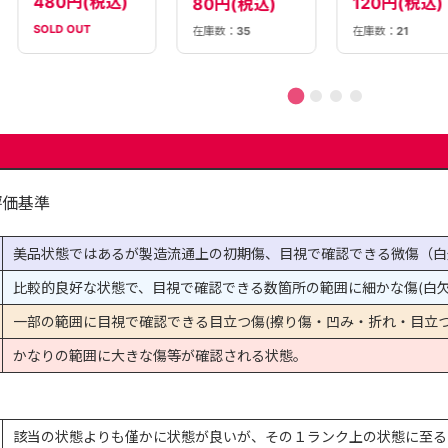
480円(税込)
120円(税込)
80円(税込)
SOLD OUT
在庫数：
21
在庫数：
35
評価基準
美品状態ではあるが製造流通上の初期傷、目視で確認できる微傷（白
比較的良好な状態で、目視で確認できる数箇所の範囲に細かな傷(白欠
一部の範囲に目視で確認できる目立つ傷(擦り傷・凹み・折れ・目立つ
かなりの範囲に大きな傷等が確認される状態。
該当の状態よりも僅かに状態が良いが、その１ランク上の状態に至る