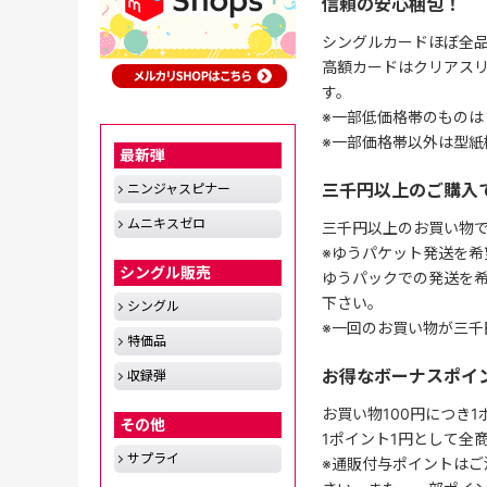
信頼の安心梱包！
シングルカードほぼ全品
高額カードはクリアスリ
す。
※一部低価格帯のものは
※一部価格帯以外は型紙
最新弾
三千円以上のご購入
ニンジャスピナー
ムニキスゼロ
三千円以上のお買い物
※ゆうパケット発送を希
シングル販売
ゆうパックでの発送を
下さい。
シングル
※一回のお買い物が三千
特価品
お得なボーナスポイ
収録弾
お買い物100円につき
その他
1ポイント1円として全
サプライ
※通販付与ポイントはご