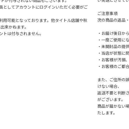
い発送とさせて
ントが付与されない商品もございます。
会員としてアカウントにログインいただく必要がご
ご注意事項
次の商品の返品
利用可能となっております。他タイトル店舗や秋
は出来かねます。
・お届け後日から
ントは付与されません。
・一度ご使用に
・未開封品の提
・当店が状態に
・お客様が汚損
・お客様のご都
また、ご住所の
けない場合、
返送不要と判断
がございます。
商品が届かない
たします。