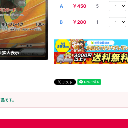
A
￥450
5
B
￥280
1
拡大表示
商品です。