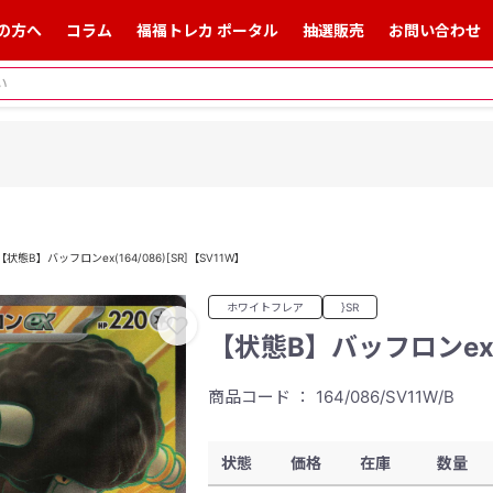
の方へ
コラム
福福トレカ ポータル
抽選販売
お問い合わせ
【状態B】バッフロンex(164/086)[SR]【SV11W】
ホワイトフレア
}SR
【状態B】バッフロンex(1
商品コード ： 164/086/SV11W/B
状態
価格
在庫
数量