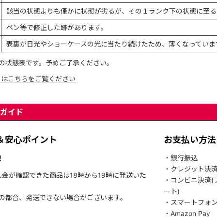
該当の状態よりも僅かに状態が劣るが、その１ランク下の状態に至る
ペン等で修正した跡があります。
表裏が日光やショーケースの光に当たり続けたため、薄くなっていま
の状態表です。予めご了承ください。
てはこちらをご覧ください
ガイド
＆安心ポイント
お支払い方法
！
・銀行振込
・クレジット決
入金が確認できた商品は18時から19時に発送いた
・コンビニ決済(
ート)
関の都合、発送できない場合がございます。
・スマートフォ
・Amazon Pay