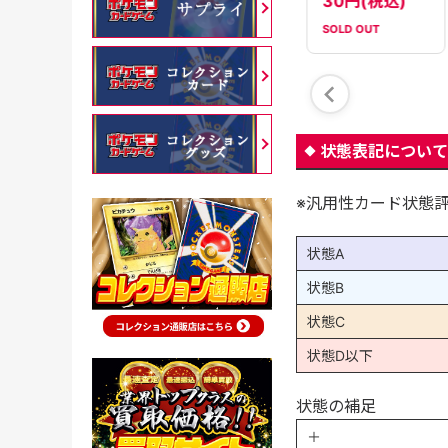
100円(税込)
30円(税込)
80円(税込)
SOLD OUT
SOLD OUT
在庫数：
84
状態表記について
※汎用性カード状態
状態A
状態B
状態C
状態D以下
状態の補足
＋