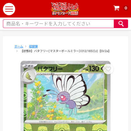
0
t
o
g
g
l
e
ホーム
収録弾
【状態B】バタフリー[マスターボールミラー](012/165)[U]【SV2a】
n
a
v
i
g
a
t
i
o
n