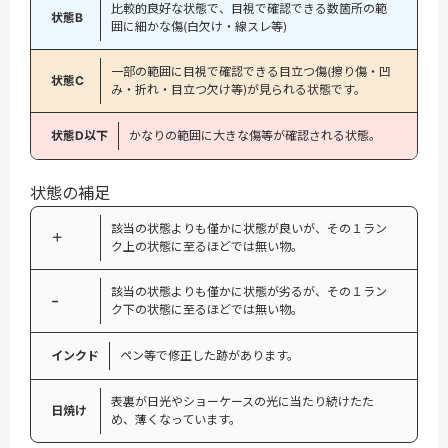
比較的良好な状態で、目視で確認できる数箇所の範
状態B
囲に細かな傷(白欠け・線スレ等)
一部の範囲に目視で確認できる目立つ傷(擦り傷・凹
状態C
み・折れ・目立つ欠け等)が見られる状態です。
状態D以下
かなりの範囲に大きな傷等が確認される状態。
状態の補足
該当の状態よりも僅かに状態が良いが、その１ラン
＋
ク上の状態に至るほどでは無い物。
該当の状態よりも僅かに状態が劣るが、その１ラン
−
ク下の状態に至るほどでは無い物。
インクド
ペン等で修正した跡があります。
表裏が日光やショーケースの光に当たり続けたた
日焼け
め、薄くなっています。