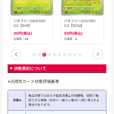
バタフリー(003/100)
バタフリー(012/165)
[U]【SV9】
[U]【SV2a】
30円(税込)
50円(税込)
在庫数：
24
在庫数：
8
状態表記について
※汎用性カード状態評価基準
美品状態ではあるが製造流通上の初期傷、目視で確
状態A
認できる微傷（白欠け・線スレ等)が一部に見られる
場合があります。