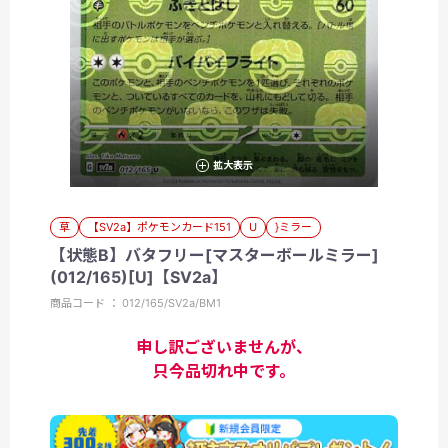
拡大表示
草
【SV2a】ポケモンカード151
U
}ミラー
【状態B】バタフリー[マスターボールミラー]
(012/165)[U]【SV2a】
商品コード ： 012/165/SV2a/BM1
申し訳ございませんが、
只今品切れ中です。