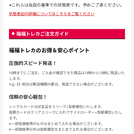
※これらは当店の基準での状態表です。予めご了承ください。
状態表記の詳細についてはこちらをご覧ください
福福トレカご注文ガイド
福福トレカのお得＆安心ポイント
圧倒的スピード発送！
16時までにご注文、ご入金が確認できた商品は18時から19時に発送いた
します。
※土･日･祝日は郵送機関の都合、発送できない場合がございます。
信頼の安心梱包！
シングルカードほぼ全品をスリーブ+型紙梱包いたします。
高額カードはクリアスリーブに入れてサイドローダー+型紙梱包いたし
ます。
※一部低価格帯のものはまとめて入れる場合がございます。
※一部価格帯以外は型紙梱包をまとめて入れる場合がございます。