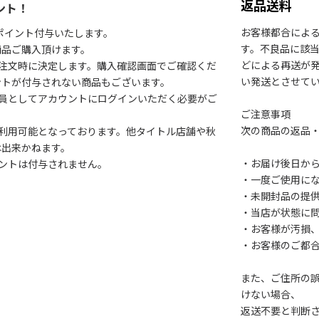
返品送料
ント！
お客様都合によ
1ポイント付与いたします。
す。不良品に該当
商品ご購入頂けます。
どによる再送が
注文時に決定します。購入確認画面でご確認くだ
い発送とさせて
ントが付与されない商品もございます。
会員としてアカウントにログインいただく必要がご
ご注意事項
次の商品の返品
利用可能となっております。他タイトル店舗や秋
は出来かねます。
・お届け後日から
ントは付与されません。
・一度ご使用に
・未開封品の提
・当店が状態に
・お客様が汚損
・お客様のご都
また、ご住所の
けない場合、
返送不要と判断