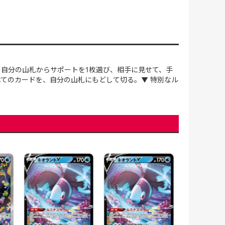
。自分の山札からサポートを1枚選び、相手に見せて、手
べてのカードを、自分の山札にもどして切る。▼ 特別なル
ネオラントV(10
[SA]【S9】