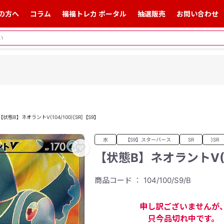
の方へ
コラム
福福トレカ ポータル
抽選販売
お問い合わせ
【状態B】ネオラントV(104/100)[SR]【S9】
水
【S9】スターバース
SR
}SR
【状態B】ネオラントV(10
商品コード ： 104/100/S9/B
申し訳ございませんが
只今品切れ中です。