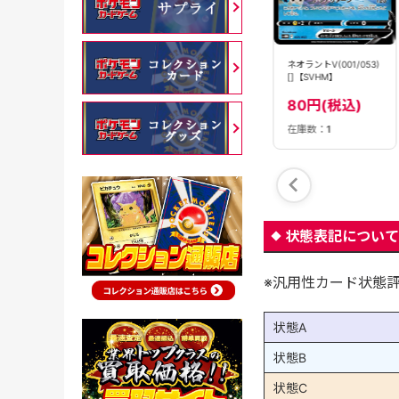
ネオラントV(008/028)
ネオラントV(030/100)
ネオラントV(001/053)
[N仕様]【SVB】
[RR]【S9】
[]【SVHM】
80円(税込)
120円(税込)
80円(税込)
在庫数：
1
在庫数：
2
在庫数：
1
状態表記について
※汎用性カード状態
状態A
状態B
状態C