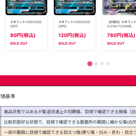
ネオラントV(001/020)
ネオラントV(002/020)
【状態B】ネオラン
[SPZ]
[SPD]
V(216/172)[SAR]
【S12a】
80円(税込)
120円(税込)
780円(税込)
SOLD OUT
SOLD OUT
SOLD OUT
評価基準
美品状態ではあるが製造流通上の初期傷、目視で確認できる微傷（白
比較的良好な状態で、目視で確認できる数箇所の範囲に細かな傷(白欠
一部の範囲に目視で確認できる目立つ傷(擦り傷・凹み・折れ・目立つ