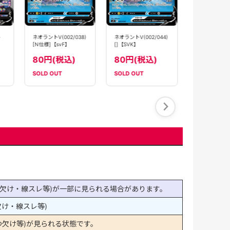
1980円
ト
ネオラントV(002/038)
ネオラントV(002/044)
[N仕様]【svF】
[]【SVK】
80円(税込)
80円(税込)
SOLD OUT
SOLD OUT
SOLD OUT
欠け・線スレ等)が一部に見られる場合があります。
け・線スレ等)
欠け等)が見られる状態です。