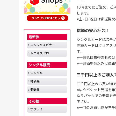
16時までにご注文、ご
します。
※土･日･祝日は郵送機
信頼の安心梱包！
最新弾
シングルカードほぼ全品
ニンジャスピナー
高額カードはクリアスリ
す。
ムニキスゼロ
※一部低価格帯のものは
※一部価格帯以外は型紙
シングル販売
シングル
三千円以上のご購入
特価品
三千円以上のお買い物
※ゆうパケット発送を希
収録弾
ゆうパックでの発送を
その他
下さい。
※一回のお買い物が三千
サプライ