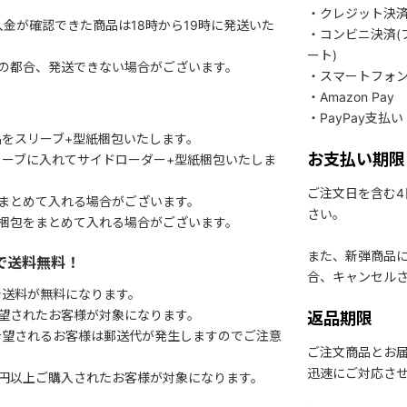
・クレジット決
入金が確認できた商品は18時から19時に発送いた
・コンビニ決済(
ート)
関の都合、発送できない場合がございます。
・スマートフォ
・Amazon Pay
・PayPay支払い
をスリーブ+型紙梱包いたします。
お支払い期限
ーブに入れてサイドローダー+型紙梱包いたしま
ご注文日を含む
まとめて入れる場合がございます。
さい。
梱包をまとめて入れる場合がございます。
また、新弾商品
で送料無料！
合、キャンセル
で送料が無料になります。
望されたお客様が対象になります。
返品期限
希望されるお客様は郵送代が発生しますのでご注意
ご注文商品とお
迅速にご対応さ
円以上ご購入されたお客様が対象になります。