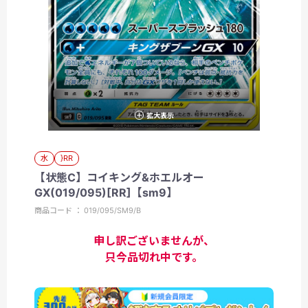
拡大表示
水
}RR
【状態C】コイキング&ホエルオー
GX(019/095)[RR]【sm9】
商品コード ： 019/095/SM9/B
申し訳ございませんが、
只今品切れ中です。