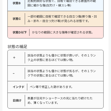
比較的良好な状態で、目視で確認できる数箇所の範
状態B
囲に細かな傷(白欠け・線スレ等)
一部の範囲に目視で確認できる目立つ傷(擦り傷・凹
状態C
み・折れ・目立つ欠け等)が見られる状態です。
状態D以下
かなりの範囲に大きな傷等が確認される状態。
状態の補足
該当の状態よりも僅かに状態が良いが、その１ラン
＋
ク上の状態に至るほどでは無い物。
該当の状態よりも僅かに状態が劣るが、その１ラン
−
ク下の状態に至るほどでは無い物。
インクド
ペン等で修正した跡があります。
表裏が日光やショーケースの光に当たり続けたた
日焼け
め、薄くなっています。