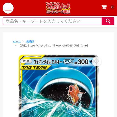
0
t
o
g
g
l
e
ホーム
収録弾
【状態C】コイキング&ホエルオーGX(019/095)[RR]【sm9】
n
a
v
i
g
a
t
i
o
n