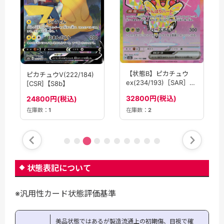
【状態B】ピカチュウ
ピカチュウV(222/184)
ex(234/193)［SAR］
[CSR]【S8b】
【M2A】
32800円(税込)
24800円(税込)
在庫数：
2
在庫数：
1
状態表記について
※汎用性カード状態評価基準
美品状態ではあるが製造流通上の初期傷、目視で確