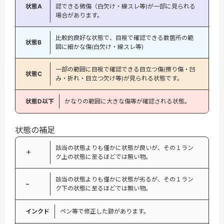
状態A
認できる微傷（白欠け・線スレ等)が一部に見られる
場合があります。
比較的良好な状態で、目視で確認できる数箇所の範
状態B
囲に細かな傷(白欠け・線スレ等)
一部の範囲に目視で確認できる目立つ傷(擦り傷・凹
状態C
み・折れ・目立つ欠け等)が見られる状態です。
状態D以下
かなりの範囲に大きな傷等が確認される状態。
状態の補足
該当の状態よりも僅かに状態が良いが、その１ラン
＋
ク上の状態に至るほどでは無い物。
該当の状態よりも僅かに状態が劣るが、その１ラン
−
ク下の状態に至るほどでは無い物。
インクド
ペン等で修正した跡があります。