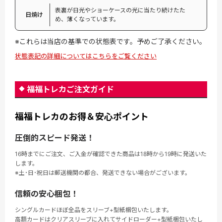
表裏が日光やショーケースの光に当たり続けたた
日焼け
め、薄くなっています。
※これらは当店の基準での状態表です。予めご了承ください。
状態表記の詳細についてはこちらをご覧ください
福福トレカご注文ガイド
福福トレカのお得＆安心ポイント
圧倒的スピード発送！
16時までにご注文、ご入金が確認できた商品は18時から19時に発送いた
します。
※土･日･祝日は郵送機関の都合、発送できない場合がございます。
信頼の安心梱包！
シングルカードほぼ全品をスリーブ+型紙梱包いたします。
高額カードはクリアスリーブに入れてサイドローダー+型紙梱包いたし