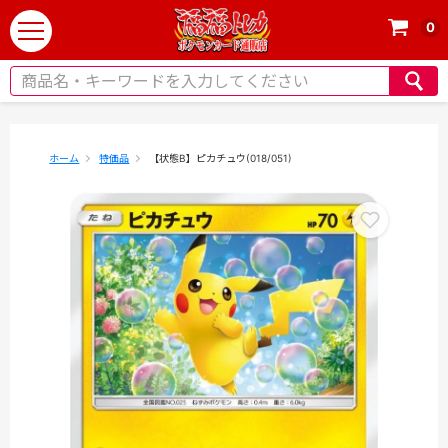
0
t
o
g
g
l
e
ホーム
特価品
【状態B】ピカチュウ(018/051)
n
a
v
i
g
a
t
i
o
n