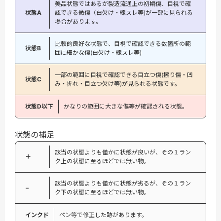
美品状態ではあるが製造流通上の初期傷、目視で確
状態A
認できる微傷（白欠け・線スレ等)が一部に見られる
場合があります。
比較的良好な状態で、目視で確認できる数箇所の範
状態B
囲に細かな傷(白欠け・線スレ等)
一部の範囲に目視で確認できる目立つ傷(擦り傷・凹
状態C
み・折れ・目立つ欠け等)が見られる状態です。
状態D以下
かなりの範囲に大きな傷等が確認される状態。
状態の補足
該当の状態よりも僅かに状態が良いが、その１ラン
＋
ク上の状態に至るほどでは無い物。
該当の状態よりも僅かに状態が劣るが、その１ラン
−
ク下の状態に至るほどでは無い物。
インクド
ペン等で修正した跡があります。