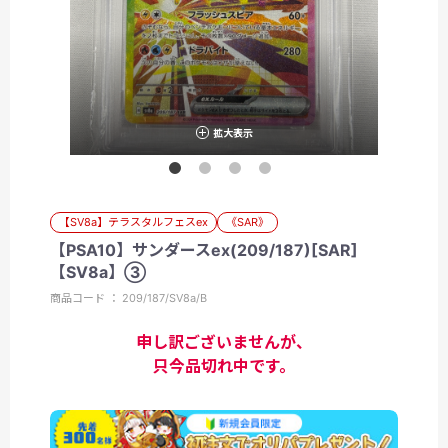
拡大表示
【SV8a】テラスタルフェスex
《SAR》
【PSA10】サンダースex(209/187)[SAR]
【SV8a】③
商品コード ： 209/187/SV8a/B
申し訳ございませんが、
只今品切れ中です。