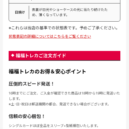
表裏が日光やショーケースの光に当たり続けたた
日焼け
め、薄くなっています。
※これらは当店の基準での状態表です。予めご了承ください。
状態表記の詳細についてはこちらをご覧ください
福福トレカご注文ガイド
福福トレカのお得＆安心ポイント
圧倒的スピード発送！
16時までにご注文、ご入金が確認できた商品は18時から19時に発送いた
します。
※土･日･祝日は郵送機関の都合、発送できない場合がございます。
信頼の安心梱包！
シングルカードほぼ全品をスリーブ+型紙梱包いたします。