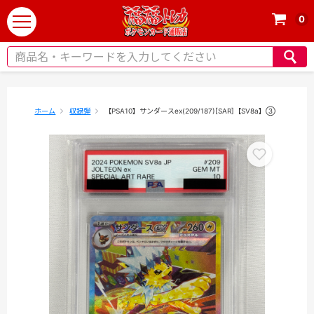
0
t
o
g
g
l
e
ホーム
収録弾
【PSA10】サンダースex(209/187)[SAR]【SV8a】③
n
a
v
i
g
a
t
i
o
n