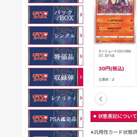
エンニュート
エンニュート(061/073)
エンニュート(021/068)
(059/049)[HR]
[U]【SV1a】
[C]【S11a】
【SM2+】
12800円(税
30円(税込)
30円(税込)
込)
在庫数：
28
在庫数：
2
在庫数：
1
状態表記について
※汎用性カード状態