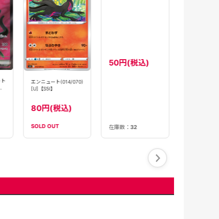
パフュートン(31
[S]【SV4a】
280円(
ート
エンニュート(014/070)
ニュートラルセンター
[U]【S5I】
(063/064)[ACE]
【sv6a】
80円(税込)
50円(税込)
SOLD OUT
在庫数：
32
在庫数：
28