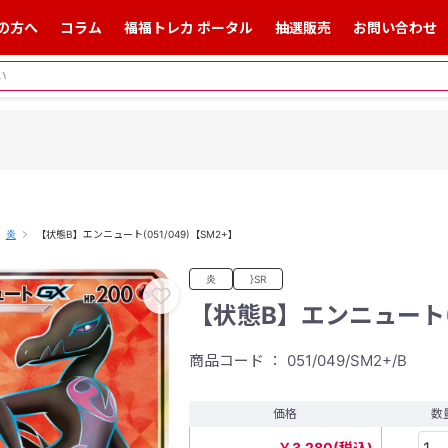
の方へ
コラム
福福トレカ ポータル
抽選販売
お問い合わせ
炎
【状態B】エンニュート(051/049)【SM2+】
炎
}SR
【状態B】エンニュート(0
商品コード ： 051/049/SM2+/B
価格
数
￥3,280(税込)