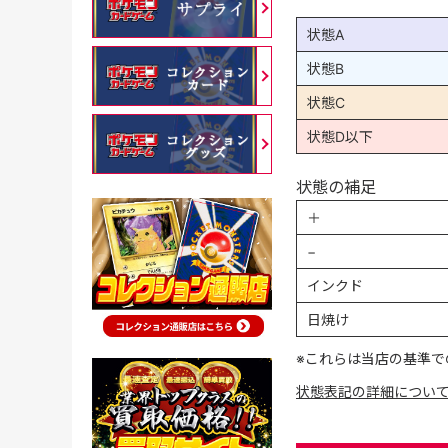
状態A
状態B
状態C
状態D以下
状態の補足
＋
−
インクド
日焼け
※これらは当店の基準で
状態表記の詳細につい