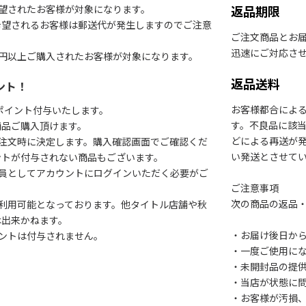
望されたお客様が対象になります。
返品期限
希望されるお客様は郵送代が発生しますのでご注意
ご注文商品とお
迅速にご対応さ
円以上ご購入されたお客様が対象になります。
返品送料
ント！
お客様都合によ
1ポイント付与いたします。
す。不良品に該当
商品ご購入頂けます。
どによる再送が
注文時に決定します。購入確認画面でご確認くだ
い発送とさせて
ントが付与されない商品もございます。
会員としてアカウントにログインいただく必要がご
ご注意事項
次の商品の返品
利用可能となっております。他タイトル店舗や秋
は出来かねます。
・お届け後日から
ントは付与されません。
・一度ご使用に
・未開封品の提
・当店が状態に
・お客様が汚損