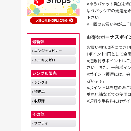
※ゆうパケット発送を希
ゆうパックでの発送を
下さい。
※一回のお買い物が三千
お得なボーナスポイ
最新弾
お買い物100円につき
ニンジャスピナー
1ポイント1円として全
ムニキスゼロ
※通販付与ポイントはご
さい。また、一部ポイ
シングル販売
※ポイント獲得には、
ざいます。
シングル
※ポイントは当店のみご
特価品
葉原店舗などでの使用
※送料や手数料にはポイ
収録弾
その他
サプライ