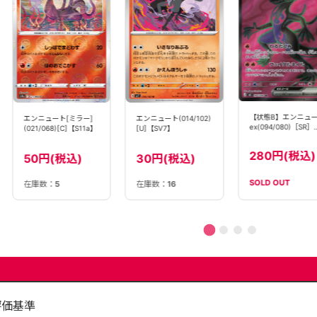
【状態B】エンニュ
エンニュート[ミラー]
エンニュート(014/102)
ex(094/080)［SR］
(021/068)[C]【S11a】
[U]【SV7】
【M3】
280円(税込)
50円(税込)
30円(税込)
SOLD OUT
在庫数：
5
在庫数：
16
評価基準