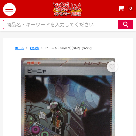
0
t
o
g
g
l
e
ホーム
収録弾
ピーニャ(096/071)[SAR]【SV2P】
n
a
v
i
g
a
t
i
o
n