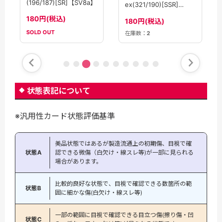
(196/187)[SR]【SV8a】
ex(321/190)[SSR]
【SV4a】
180円(税込)
180円(税込)
SOLD OUT
在庫数：
2
状態表記について
※汎用性カード状態評価基準
美品状態ではあるが製造流通上の初期傷、目視で確
状態A
認できる微傷（白欠け・線スレ等)が一部に見られる
場合があります。
比較的良好な状態で、目視で確認できる数箇所の範
状態B
囲に細かな傷(白欠け・線スレ等)
一部の範囲に目視で確認できる目立つ傷(擦り傷・凹
状態C