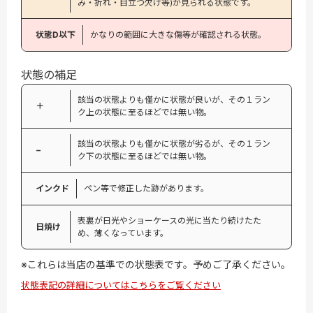
み・折れ・目立つ欠け等)が見られる状態です。
状態D以下
かなりの範囲に大きな傷等が確認される状態。
状態の補足
該当の状態よりも僅かに状態が良いが、その１ラン
＋
ク上の状態に至るほどでは無い物。
該当の状態よりも僅かに状態が劣るが、その１ラン
−
ク下の状態に至るほどでは無い物。
インクド
ペン等で修正した跡があります。
表裏が日光やショーケースの光に当たり続けたた
日焼け
め、薄くなっています。
※これらは当店の基準での状態表です。予めご了承ください。
状態表記の詳細についてはこちらをご覧ください