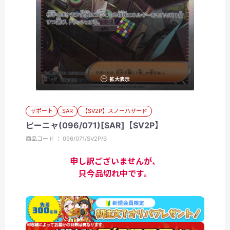
拡大表示
サポート
SAR
【SV2P】スノーハザード
ピーニャ(096/071)[SAR]【SV2P】
商品コード ： 096/071/SV2P/B
申し訳ございませんが、
只今品切れ中です。