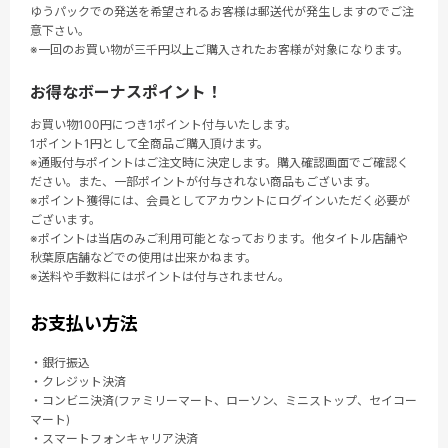
ゆうパックでの発送を希望されるお客様は郵送代が発生しますのでご注
意下さい。
※一回のお買い物が三千円以上ご購入されたお客様が対象になります。
お得なボーナスポイント！
お買い物100円につき1ポイント付与いたします。
1ポイント1円として全商品ご購入頂けます。
※通販付与ポイントはご注文時に決定します。購入確認画面でご確認く
ださい。また、一部ポイントが付与されない商品もございます。
※ポイント獲得には、会員としてアカウントにログインいただく必要が
ございます。
※ポイントは当店のみご利用可能となっております。他タイトル店舗や
秋葉原店舗などでの使用は出来かねます。
※送料や手数料にはポイントは付与されません。
お支払い方法
・銀行振込
・クレジット決済
・コンビニ決済(ファミリーマート、ローソン、ミニストップ、セイコー
マート)
・スマートフォンキャリア決済