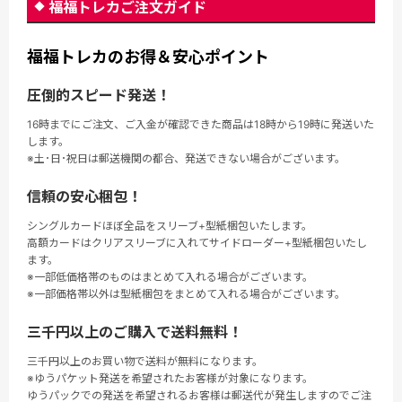
福福トレカご注文ガイド
福福トレカのお得＆安心ポイント
圧倒的スピード発送！
16時までにご注文、ご入金が確認できた商品は18時から19時に発送いた
します。
※土･日･祝日は郵送機関の都合、発送できない場合がございます。
信頼の安心梱包！
シングルカードほぼ全品をスリーブ+型紙梱包いたします。
高額カードはクリアスリーブに入れてサイドローダー+型紙梱包いたし
ます。
※一部低価格帯のものはまとめて入れる場合がございます。
※一部価格帯以外は型紙梱包をまとめて入れる場合がございます。
三千円以上のご購入で送料無料！
三千円以上のお買い物で送料が無料になります。
※ゆうパケット発送を希望されたお客様が対象になります。
ゆうパックでの発送を希望されるお客様は郵送代が発生しますのでご注