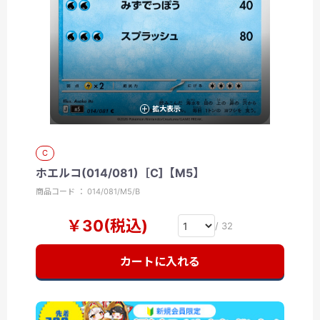
拡大表示
C
ホエルコ(014/081)［C]【M5】
商品コード ： 014/081/M5/B
￥30(税込)
/ 32
カートに入れる