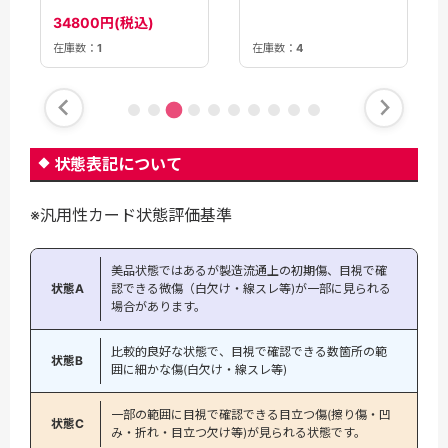
GX(099/095)[SA]
480円(税込)
34800円(税込)
【sm9】
在庫数：
1
在庫数：
4
状態表記について
※汎用性カード状態評価基準
美品状態ではあるが製造流通上の初期傷、目視で確
状態A
認できる微傷（白欠け・線スレ等)が一部に見られる
場合があります。
比較的良好な状態で、目視で確認できる数箇所の範
状態B
囲に細かな傷(白欠け・線スレ等)
一部の範囲に目視で確認できる目立つ傷(擦り傷・凹
状態C
み・折れ・目立つ欠け等)が見られる状態です。