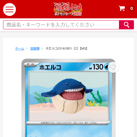
0
t
o
g
g
l
e
ホーム
収録弾
ホエルコ(014/081)［C]【M5】
n
a
v
i
g
a
t
i
o
n