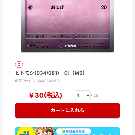
拡大表示
C
ヒトモシ(034/081)［C]【M5】
商品コード ： 034/081/M5/B
￥30(税込)
/ 29
カートに入れる