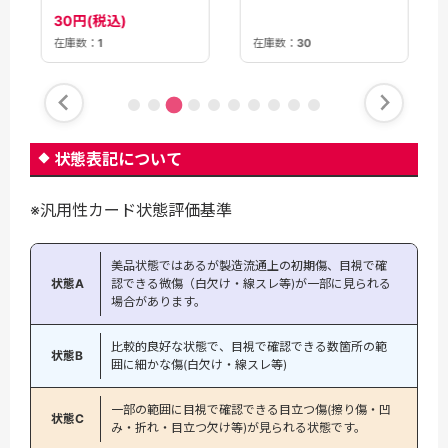
30円(税込)
在庫数：
30
在庫数：
1
状態表記について
※汎用性カード状態評価基準
美品状態ではあるが製造流通上の初期傷、目視で確
状態A
認できる微傷（白欠け・線スレ等)が一部に見られる
場合があります。
比較的良好な状態で、目視で確認できる数箇所の範
状態B
囲に細かな傷(白欠け・線スレ等)
一部の範囲に目視で確認できる目立つ傷(擦り傷・凹
状態C
み・折れ・目立つ欠け等)が見られる状態です。