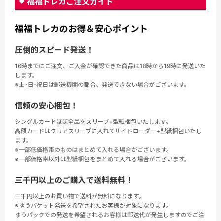
福福トレカご注文ガイド
福福トレカのお得＆安心ポイント
圧倒的スピード発送！
16時までにご注文、ご入金が確認できた商品は18時から19時に発送いた
します。
※土･日･祝日は郵送機関の都合、発送できない場合がございます。
信頼の安心梱包！
シングルカードほぼ全品をスリーブ+型紙梱包いたします。
高額カードはクリアスリーブに入れてサイドローダー+型紙梱包いたし
ます。
※一部低価格帯のものはまとめて入れる場合がございます。
※一部価格帯以外は型紙梱包をまとめて入れる場合がございます。
三千円以上のご購入で送料無料！
三千円以上のお買い物で送料が無料になります。
※ゆうパケット発送を希望されたお客様が対象になります。
ゆうパックでの発送を希望されるお客様は郵送代が発生しますのでご注