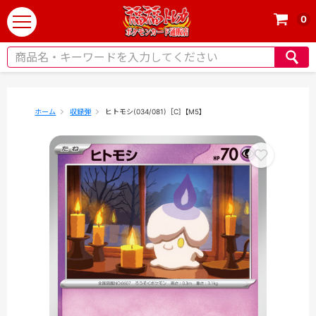
0
t
o
g
g
l
e
ホーム
収録弾
ヒトモシ(034/081)［C]【M5】
n
a
v
i
g
a
t
i
o
n