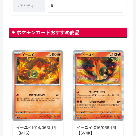
R
レアリティ
ポケモンカードおすすめ商品
イーユイ(014/063)[U]
イーユイ(016/066)[R]
【M1S】
【SV4K】