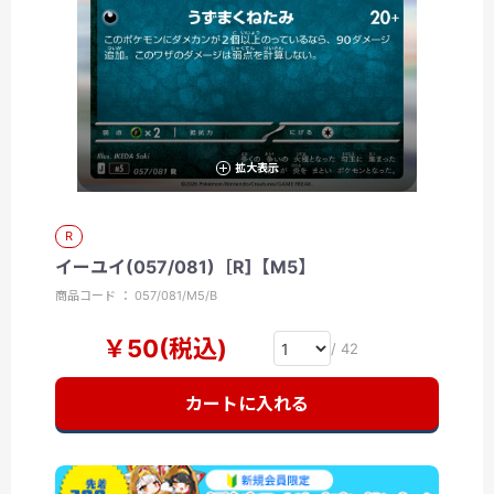
拡大表示
R
イーユイ(057/081)［R]【M5】
商品コード ： 057/081/M5/B
￥50(税込)
/ 42
カートに入れる