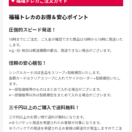
福福トレカご注文ガイド
福福トレカのお得＆安心ポイント
圧倒的スピード発送！
16時までにご注文、ご入金が確認できた商品は18時から19時に発送いた
します。
※土･日･祝日は郵送機関の都合、発送できない場合がございます。
信頼の安心梱包！
シングルカードほぼ全品をスリーブ+型紙梱包いたします。
高額カードはクリアスリーブに入れてサイドローダー+型紙梱包いたし
ます。
※一部低価格帯のものはまとめて入れる場合がございます。
※一部価格帯以外は型紙梱包をまとめて入れる場合がございます。
三千円以上のご購入で送料無料！
三千円以上のお買い物で送料が無料になります。
※ゆうパケット発送を希望されたお客様が対象になります。
ゆうパックでの発送を希望されるお客様は郵送代が発生しますのでご注