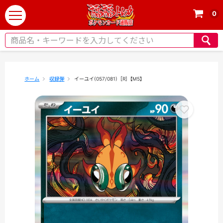
0
t
o
g
g
l
e
ホーム
収録弾
イーユイ(057/081)［R]【M5】
n
a
v
i
g
a
t
i
o
n