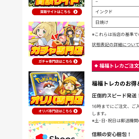
−
インクド
日焼け
※これらは当店の基準で
状態表記の詳細につい
福福トレカご注文
福福トレカのお得
圧倒的スピード発送
16時までにご注文、ご
します。
※土･日･祝日は郵送機
信頼の安心梱包！