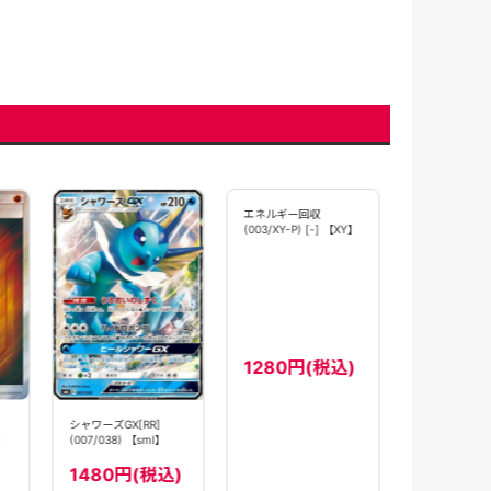
ふうせん(057/0
【S1W】
50円(税
エネルギー回収
シャワーズGX[RR]
(003/XY-P) [-] 【XY】
】
(007/038) 【smI】
1280円(税込)
1480円(税込)