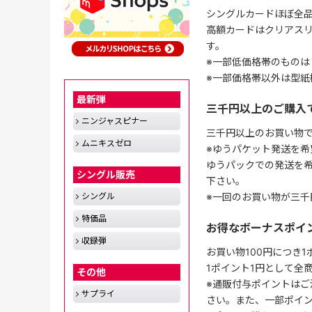
シングルカードほぼ全品
高額カードはクリアスリ
す。
※一部低価格帯のものは
※一部価格帯以外は型紙
最新弾
三千円以上のご購入
ニンジャスピナー
三千円以上のお買い物
ムニキスゼロ
※ゆうパケット発送を希
ゆうパックでの発送を
シングル販売
下さい。
※一回のお買い物が三千
シングル
特価品
お得なボーナスポイ
収録弾
お買い物100円につき
1ポイント1円として全
その他
※通販付与ポイントはご
サプライ
さい。また、一部ポイ