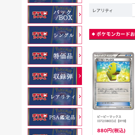
レアリティ
ポケモンカードお
ストームエメラルダ抽
選販売※同時購入不可
じてんしゃ(054/059)
ピーピーマックス
[U]【BW6】
(072/080)[U]【XY9】
6000円(税込)
2980円(税込)
880円(税込)