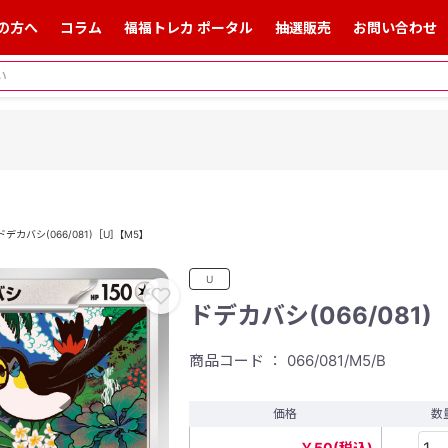
の方へ
コラム
福福トレカ ポータル
抽選販売
お問い合わせ
ドデカバシ(066/081)［U]【M5】
U
ドデカバシ(066/081)
商品コード ： 066/081/M5/B
価格
数
￥50(税込)