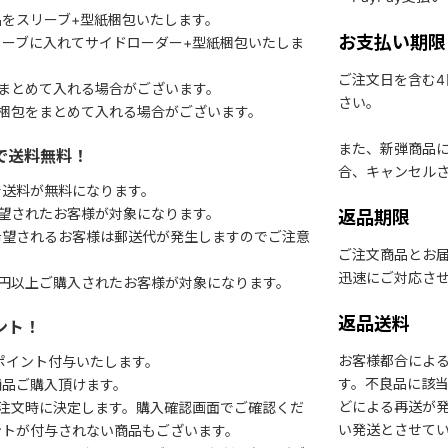
をスリーブ+型紙梱包いたします。
お支払い期限
ーブに入れてサイドローダー+型紙梱包いたしま
ご注文日を含む
まとめて入れる場合がございます。
さい。
梱包をまとめて入れる場合がございます。
また、新弾商品
で送料無料！
合、キャンセル
で送料が無料になります。
望されたお客様が対象になります。
返品期限
希望されるお客様は郵送代が発生しますのでご注意
ご注文商品とお
迅速にご対応さ
円以上ご購入されたお客様が対象になります。
返品送料
ント！
お客様都合によ
1ポイント付与いたします。
す。不良品に該当
商品ご購入頂けます。
どによる再送が
注文時に決定します。購入確認画面でご確認くだ
い発送とさせて
ントが付与されない商品もございます。