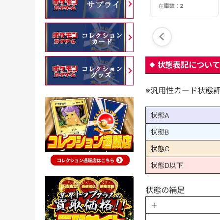
在庫数：
3
在庫数：
2
在庫数：
1
状態表記について
※汎用性カード状態
状態A
状態B
状態C
状態D以下
状態の補足
＋