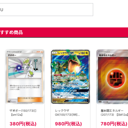
U
すすめ商品
ザオボー(150/173)[]
レックウザ
基本闘エネルギー
【sm12a】
GX(100/173)[RR]
(207/173) 【SM12a
【sm12a】
380円(税込)
980円(税込)
780円(税込)