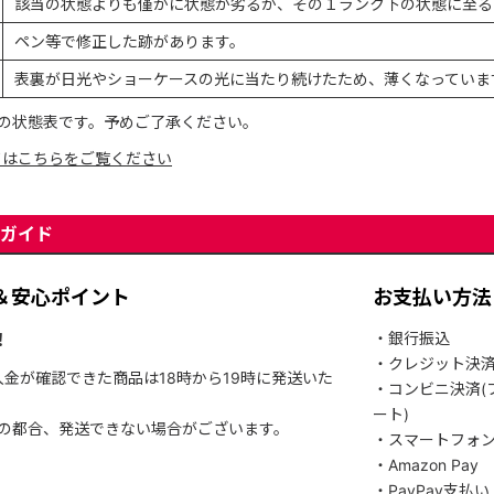
該当の状態よりも僅かに状態が劣るが、その１ランク下の状態に至る
ペン等で修正した跡があります。
表裏が日光やショーケースの光に当たり続けたため、薄くなっていま
の状態表です。予めご了承ください。
てはこちらをご覧ください
ガイド
＆安心ポイント
お支払い方法
！
・銀行振込
・クレジット決
入金が確認できた商品は18時から19時に発送いた
・コンビニ決済(
ート)
関の都合、発送できない場合がございます。
・スマートフォ
・Amazon Pay
・PayPay支払い