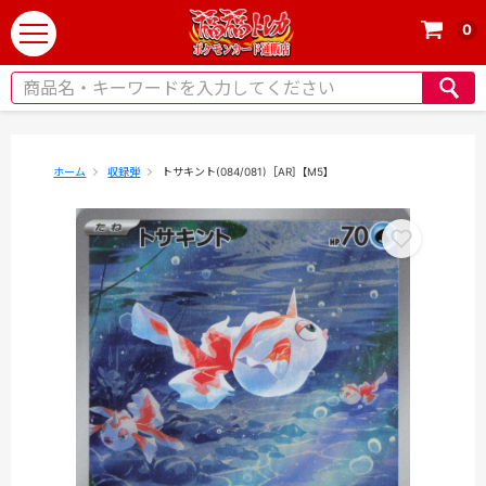
0
t
o
g
g
l
e
ホーム
収録弾
トサキント(084/081)［AR]【M5】
n
a
v
i
g
a
t
i
o
n