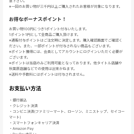
意下さい。
※一回のお買い物が三千円以上ご購入されたお客様が対象になります。
お得なボーナスポイント！
お買い物100円につき1ポイント付与いたします。
1ポイント1円として全商品ご購入頂けます。
※通販付与ポイントはご注文時に決定します。購入確認画面でご確認く
ださい。また、一部ポイントが付与されない商品もございます。
※ポイント獲得には、会員としてアカウントにログインいただく必要が
ございます。
※ポイントは当店のみご利用可能となっております。他タイトル店舗や
秋葉原店舗などでの使用は出来かねます。
※送料や手数料にはポイントは付与されません。
お支払い方法
・銀行振込
・クレジット決済
・コンビニ決済(ファミリーマート、ローソン、ミニストップ、セイコー
マート)
・スマートフォンキャリア決済
・Amazon Pay