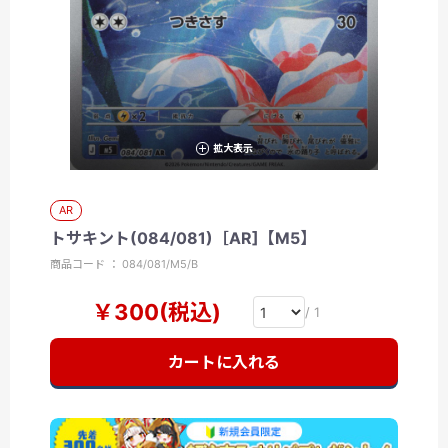
拡大表示
AR
トサキント(084/081)［AR]【M5】
商品コード ： 084/081/M5/B
￥300(税込)
/ 1
カートに入れる