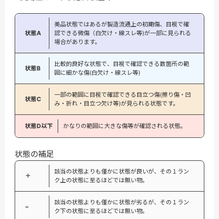
美品状態ではあるが製造流通上の初期傷、目視で確
状態A
認できる微傷（白欠け・線スレ等)が一部に見られる
場合があります。
比較的良好な状態で、目視で確認できる数箇所の範
状態B
囲に細かな傷(白欠け・線スレ等)
一部の範囲に目視で確認できる目立つ傷(擦り傷・凹
状態C
み・折れ・目立つ欠け等)が見られる状態です。
状態D以下
かなりの範囲に大きな傷等が確認される状態。
状態の補足
該当の状態よりも僅かに状態が良いが、その１ラン
＋
ク上の状態に至るほどでは無い物。
該当の状態よりも僅かに状態が劣るが、その１ラン
−
ク下の状態に至るほどでは無い物。