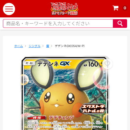
0
t
o
g
g
l
e
ホーム
シングル
雷
デデンネGX(054/M-P)
n
a
v
i
g
a
t
i
o
n