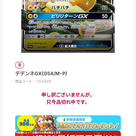
拡大表示
雷
デデンネGX(054/M-P)
商品コード ： 054/M/P
申し訳ございませんが、
只今品切れ中です。