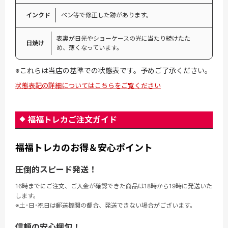
インクド
ペン等で修正した跡があります。
表裏が日光やショーケースの光に当たり続けたた
日焼け
め、薄くなっています。
※これらは当店の基準での状態表です。予めご了承ください。
状態表記の詳細についてはこちらをご覧ください
福福トレカご注文ガイド
福福トレカのお得＆安心ポイント
圧倒的スピード発送！
16時までにご注文、ご入金が確認できた商品は18時から19時に発送いた
します。
※土･日･祝日は郵送機関の都合、発送できない場合がございます。
信頼の安心梱包！