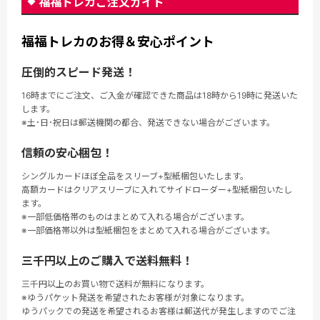
福福トレカご注文ガイド
福福トレカのお得＆安心ポイント
圧倒的スピード発送！
16時までにご注文、ご入金が確認できた商品は18時から19時に発送いた
します。
※土･日･祝日は郵送機関の都合、発送できない場合がございます。
信頼の安心梱包！
シングルカードほぼ全品をスリーブ+型紙梱包いたします。
高額カードはクリアスリーブに入れてサイドローダー+型紙梱包いたし
ます。
※一部低価格帯のものはまとめて入れる場合がございます。
※一部価格帯以外は型紙梱包をまとめて入れる場合がございます。
三千円以上のご購入で送料無料！
三千円以上のお買い物で送料が無料になります。
※ゆうパケット発送を希望されたお客様が対象になります。
ゆうパックでの発送を希望されるお客様は郵送代が発生しますのでご注