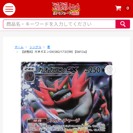
0
t
o
g
g
l
e
ホーム
シングル
悪
【状態B】ガオガエンGX(082/173)[RR]【SM12a】
n
a
v
i
g
a
t
i
o
n