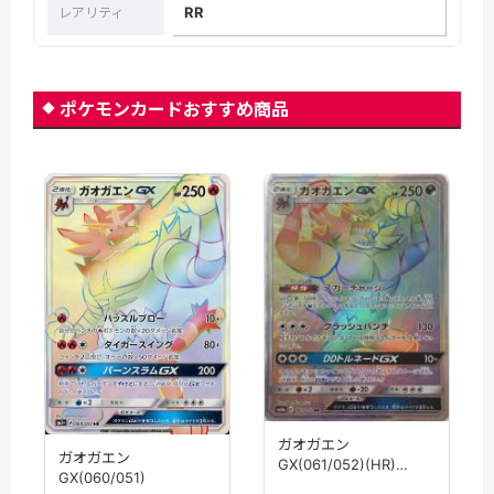
RR
レアリティ
ポケモンカードおすすめ商品
ガオガエン
ガオガエン
GX(061/052)(HR)
GX(060/051)
【sm8a】