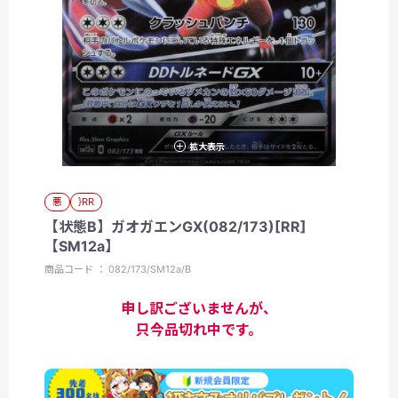
拡大表示
悪
}RR
【状態B】ガオガエンGX(082/173)[RR]
【SM12a】
商品コード ： 082/173/SM12a/B
申し訳ございませんが、
只今品切れ中です。