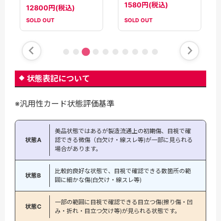
1580円(税込)
12800円(税込)
SOLD OUT
SOLD OUT
状態表記について
※汎用性カード状態評価基準
美品状態ではあるが製造流通上の初期傷、目視で確
状態A
認できる微傷（白欠け・線スレ等)が一部に見られる
場合があります。
比較的良好な状態で、目視で確認できる数箇所の範
状態B
囲に細かな傷(白欠け・線スレ等)
一部の範囲に目視で確認できる目立つ傷(擦り傷・凹
状態C
み・折れ・目立つ欠け等)が見られる状態です。