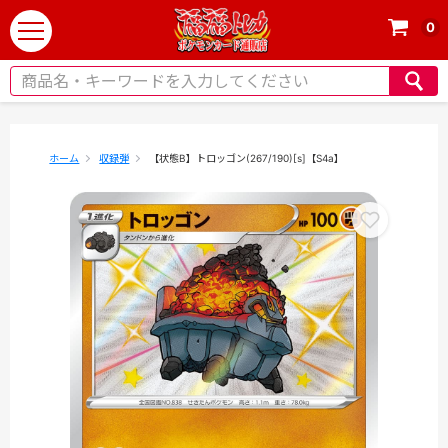
0
t
o
g
g
l
e
ホーム
収録弾
【状態B】トロッゴン(267/190)[s]【S4a】
n
a
v
i
g
a
t
i
o
n