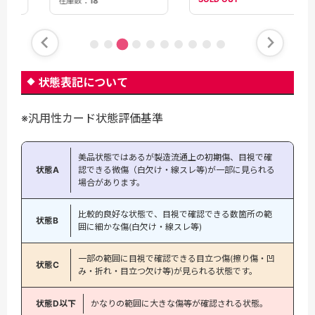
在庫数：
18
状態表記について
※汎用性カード状態評価基準
美品状態ではあるが製造流通上の初期傷、目視で確
状態A
認できる微傷（白欠け・線スレ等)が一部に見られる
場合があります。
比較的良好な状態で、目視で確認できる数箇所の範
状態B
囲に細かな傷(白欠け・線スレ等)
一部の範囲に目視で確認できる目立つ傷(擦り傷・凹
状態C
み・折れ・目立つ欠け等)が見られる状態です。
状態D以下
かなりの範囲に大きな傷等が確認される状態。