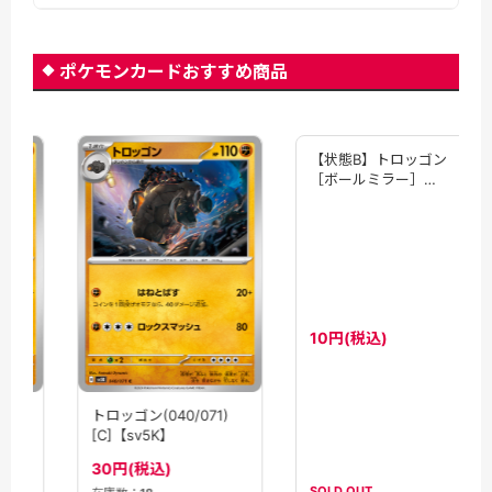
ポケモンカードおすすめ商品
【状態B】トロッゴン
［ボールミラー］
(096/193)[C]【M2A】
10円(税込)
トロッゴン(040/071)
[C]【sv5K】
30円(税込)
SOLD OUT