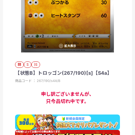
拡大表示
闘
S
}S
【状態B】トロッゴン(267/190)[s]【S4a】
商品コード ： 267/190/s4A/B
申し訳ございませんが、
只今品切れ中です。