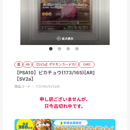
拡大表示
雷
AR
【SV2a】ポケモンカード151
《AR》
【PSA10】ピカチュウ(173/165)[AR]
【SV2a】
商品コード ： 173/165/SV2a/B
申し訳ございませんが、
只今品切れ中です。