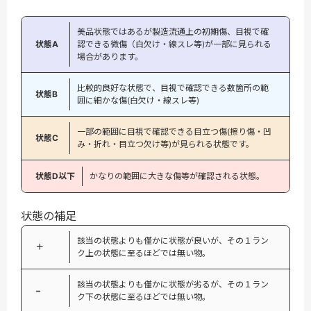
美品状態ではあるが製造流通上の初期傷、目視で確
状態A
認できる微傷（白欠け・線スレ等)が一部に見られる
場合があります。
比較的良好な状態で、目視で確認できる数箇所の範
状態B
囲に細かな傷(白欠け・線スレ等)
一部の範囲に目視で確認できる目立つ傷(擦り傷・凹
状態C
み・折れ・目立つ欠け等)が見られる状態です。
状態D以下
かなりの範囲に大きな傷等が確認される状態。
状態の補足
該当の状態よりも僅かに状態が良いが、その１ラン
＋
ク上の状態に至るほどでは無い物。
該当の状態よりも僅かに状態が劣るが、その１ラン
−
ク下の状態に至るほどでは無い物。