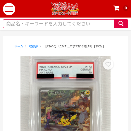
0
t
o
g
g
l
e
ホーム
収録弾
【PSA10】ピカチュウ(173/165)[AR]【SV2a】
n
a
v
i
g
a
t
i
o
n