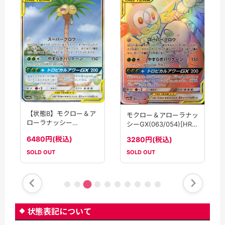
【状態B】モクロー＆ア
モクロー＆アローラナッ
ローラナッシー
シーGX(063/054)[HR]
GX(056/054)[SA]
【sm10b】
6480円(税込)
3280円(税込)
【sm10b】
SOLD OUT
SOLD OUT
状態表記について