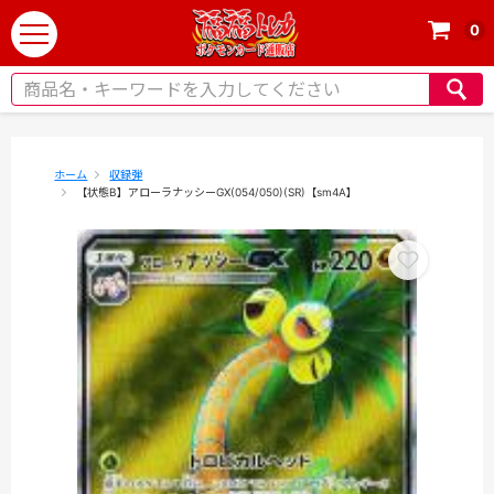
0
t
o
g
g
l
e
ホーム
収録弾
【状態B】アローラナッシーGX(054/050)(SR)【sm4A】
n
a
v
i
g
a
t
i
o
n