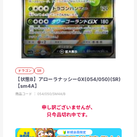
拡大表示
ドラゴン
SR
【状態B】アローラナッシーGX(054/050)(SR)
【sm4A】
商品コード ： 054/050/SM4A/B
申し訳ございませんが、
只今品切れ中です。