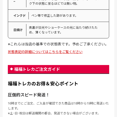
−
ク下の状態に至るほどでは無い物。
インクド
ペン等で修正した跡があります。
表裏が日光やショーケースの光に当たり続けたた
日焼け
め、薄くなっています。
※これらは当店の基準での状態表です。予めご了承ください。
状態表記の詳細についてはこちらをご覧ください
福福トレカご注文ガイド
福福トレカのお得＆安心ポイント
圧倒的スピード発送！
16時までにご注文、ご入金が確認できた商品は18時から19時に発送いた
します。
※土･日･祝日は郵送機関の都合、発送できない場合がございます。