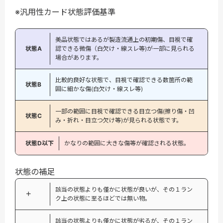
※汎用性カード状態評価基準
美品状態ではあるが製造流通上の初期傷、目視で確
状態A
認できる微傷（白欠け・線スレ等)が一部に見られる
場合があります。
比較的良好な状態で、目視で確認できる数箇所の範
状態B
囲に細かな傷(白欠け・線スレ等)
一部の範囲に目視で確認できる目立つ傷(擦り傷・凹
状態C
み・折れ・目立つ欠け等)が見られる状態です。
状態D以下
かなりの範囲に大きな傷等が確認される状態。
状態の補足
該当の状態よりも僅かに状態が良いが、その１ラン
＋
ク上の状態に至るほどでは無い物。
該当の状態よりも僅かに状態が劣るが、その１ラン