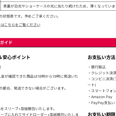
表裏が日光やショーケースの光に当たり続けたため、薄くなっていま
の状態表です。予めご了承ください。
てはこちらをご覧ください
ガイド
＆安心ポイント
お支払い方法
！
・銀行振込
・クレジット決
入金が確認できた商品は18時から19時に発送いた
・コンビニ決済(
ート)
関の都合、発送できない場合がございます。
・スマートフォ
・Amazon Pay
・PayPay支払い
をスリーブ+型紙梱包いたします。
お支払い期限
ーブに入れてサイドローダー+型紙梱包いたしま