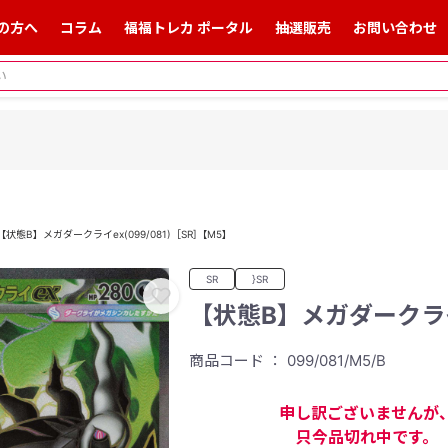
の方へ
コラム
福福トレカ ポータル
抽選販売
お問い合わせ
【状態B】メガダークライex(099/081)［SR]【M5】
SR
}SR
【状態B】メガダークライe
商品コード ： 099/081/M5/B
申し訳ございませんが
只今品切れ中です。