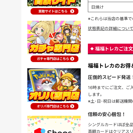
日焼け
※これらは当店の基準で
状態表記の詳細につい
福福トレカご注文
福福トレカのお得
圧倒的スピード発送
16時までにご注文、ご
します。
※土･日･祝日は郵送機
信頼の安心梱包！
シングルカードほぼ全品
高額カードはクリアスリ