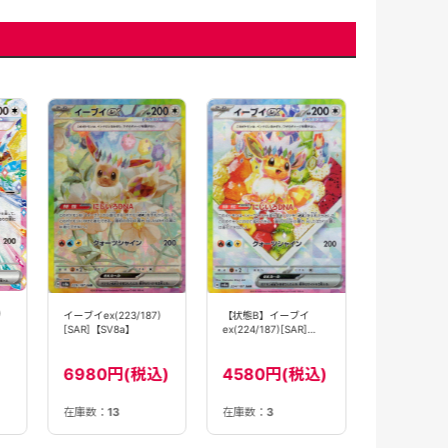
ダークライ
ex(456/742)
180円(
)
イーブイex(223/187)
【状態B】イーブイ
[SAR]【SV8a】
ex(224/187)[SAR]
【SV8a】
6980円(税込)
4580円(税込)
在庫数：
3
在庫数：
13
在庫数：
22