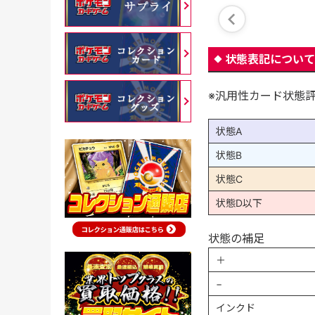
状態表記について
※汎用性カード状態
状態A
状態B
状態C
状態D以下
状態の補足
＋
−
インクド