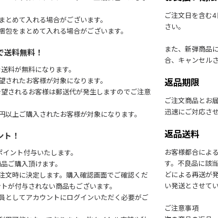
ご注文日を含む
まとめて入れる場合がございます。
さい。
梱包をまとめて入れる場合がございます。
また、新弾商品
で送料無料！
合、キャンセル
で送料が無料になります。
望されたお客様が対象になります。
返品期限
希望されるお客様は郵送代が発生しますのでご注意
ご注文商品とお
迅速にご対応さ
円以上ご購入されたお客様が対象になります。
返品送料
ント！
お客様都合によ
1ポイント付与いたします。
す。不良品に該当
商品ご購入頂けます。
どによる再送が
注文時に決定します。購入確認画面でご確認くだ
い発送とさせて
ントが付与されない商品もございます。
会員としてアカウントにログインいただく必要がご
ご注意事項