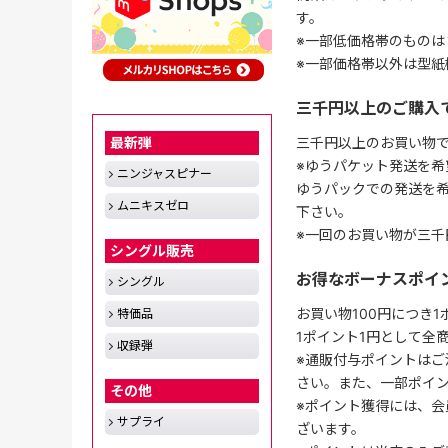
す。
※一部低価格帯のものは
※一部価格帯以外は型紙
三千円以上のご購入
最新弾
三千円以上のお買い物
※ゆうパケット発送を希
ニンジャスピナー
ゆうパックでの発送を
ムニキスゼロ
下さい。
※一回のお買い物が三千
シングル販売
お得なボーナスポイ
シングル
お買い物100円につき
特価品
1ポイント1円として全
収録弾
※通販付与ポイントはご
さい。また、一部ポイ
その他
※ポイント獲得には、
サプライ
ざいます。