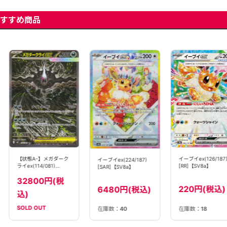
すすめ商品
イーブイex(126/187
【状態A-】メガダーク
イーブイex(224/187)
[RR]【SV8a】
ライex(114/081)
[SAR]【SV8a】
［SAR]【M5】
32800円(税
220円(税込)
6480円(税込)
込)
SOLD OUT
在庫数：
40
在庫数：
18