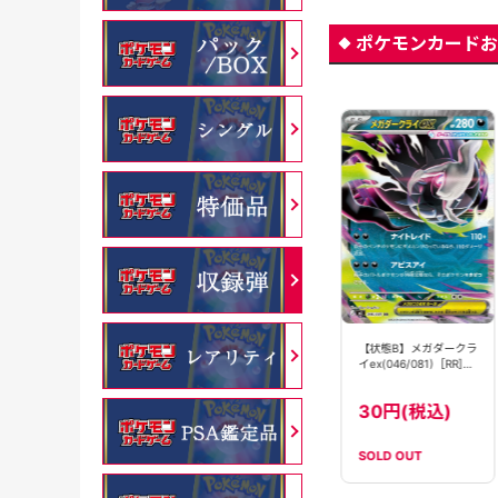
ポケモンカードお
メガダークライ
【状態B】メガダークラ
メガダークライ
ex(118/081)［MUR]
イex(046/081)［RR]
ex(114/081)［SAR]
【M5】
【M5】
【M5】
54800円(税
34800円(税
30円(税込)
込)
込)
SOLD OUT
在庫数：
1
在庫数：
1