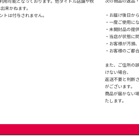
次の商品の返品
利用可能となっております。他タイトル店舗や秋
は出来かねます。
・お届け後日から
ントは付与されません。
・一度ご使用に
・未開封品の提
・当店が状態に
・お客様が汚損
・お客様のご都
また、ご住所の
けない場合、
返送不要と判断
がございます。
商品が届かない
たします。