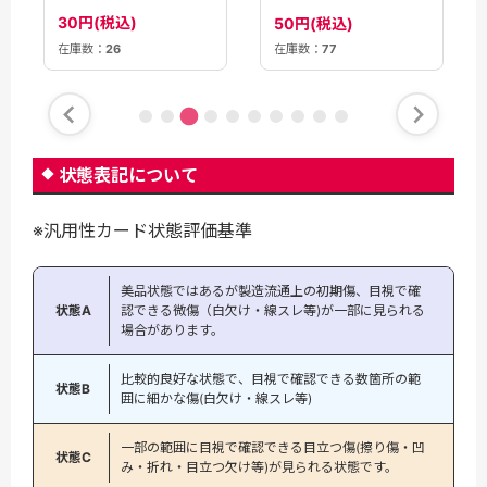
【M2A】
30円(税込)
50円(税込)
在庫数：
26
在庫数：
77
状態表記について
※汎用性カード状態評価基準
美品状態ではあるが製造流通上の初期傷、目視で確
状態A
認できる微傷（白欠け・線スレ等)が一部に見られる
場合があります。
比較的良好な状態で、目視で確認できる数箇所の範
状態B
囲に細かな傷(白欠け・線スレ等)
一部の範囲に目視で確認できる目立つ傷(擦り傷・凹
状態C
み・折れ・目立つ欠け等)が見られる状態です。