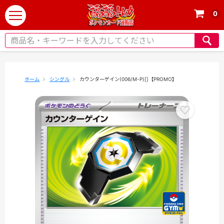
0
t
o
g
g
l
e
ホーム
シングル
カウンターゲイン(006/M-P)[]【PROMO】
n
a
v
i
g
a
t
i
o
n