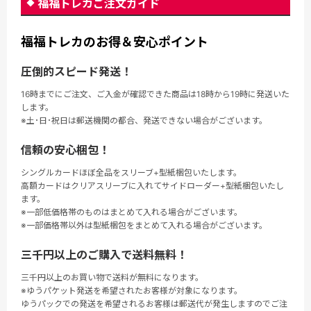
福福トレカご注文ガイド
福福トレカのお得＆安心ポイント
圧倒的スピード発送！
16時までにご注文、ご入金が確認できた商品は18時から19時に発送いた
します。
※土･日･祝日は郵送機関の都合、発送できない場合がございます。
信頼の安心梱包！
シングルカードほぼ全品をスリーブ+型紙梱包いたします。
高額カードはクリアスリーブに入れてサイドローダー+型紙梱包いたし
ます。
※一部低価格帯のものはまとめて入れる場合がございます。
※一部価格帯以外は型紙梱包をまとめて入れる場合がございます。
三千円以上のご購入で送料無料！
三千円以上のお買い物で送料が無料になります。
※ゆうパケット発送を希望されたお客様が対象になります。
ゆうパックでの発送を希望されるお客様は郵送代が発生しますのでご注