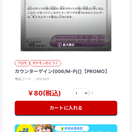
拡大表示
プロモ
ポケモンのどうぐ
カウンターゲイン(006/M-P)[]【PROMO】
商品コード ： 006/M/P
￥80(税込)
/ 1
カートに入れる