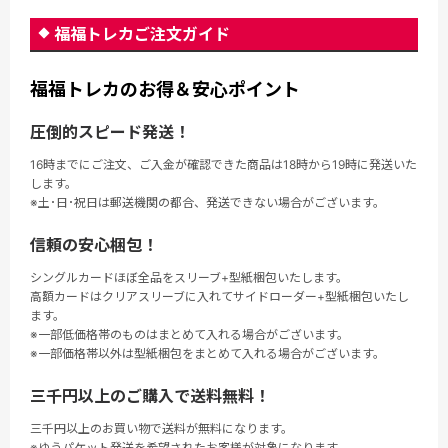
福福トレカご注文ガイド
福福トレカのお得＆安心ポイント
圧倒的スピード発送！
16時までにご注文、ご入金が確認できた商品は18時から19時に発送いた
します。
※土･日･祝日は郵送機関の都合、発送できない場合がございます。
信頼の安心梱包！
シングルカードほぼ全品をスリーブ+型紙梱包いたします。
高額カードはクリアスリーブに入れてサイドローダー+型紙梱包いたし
ます。
※一部低価格帯のものはまとめて入れる場合がございます。
※一部価格帯以外は型紙梱包をまとめて入れる場合がございます。
三千円以上のご購入で送料無料！
三千円以上のお買い物で送料が無料になります。
※ゆうパケット発送を希望されたお客様が対象になります。