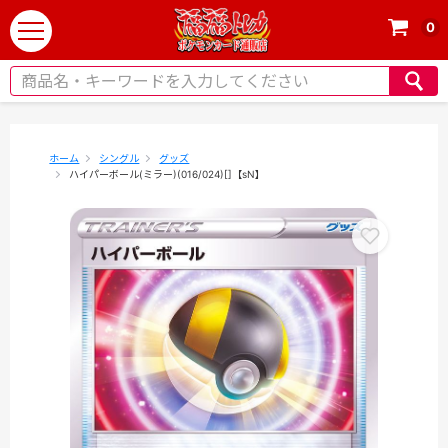
0
t
o
g
g
l
e
ホーム
シングル
グッズ
ハイパーボール(ミラー)(016/024)[]【sN】
n
a
v
i
g
a
t
i
o
n