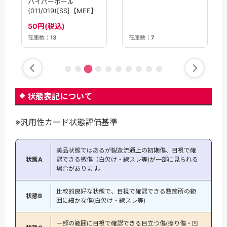
ハイパーボール
(011/019)[SS]【MEE】
50円(税込)
在庫数：
7
在庫数：
13
状態表記について
※汎用性カード状態評価基準
美品状態ではあるが製造流通上の初期傷、目視で確
状態A
認できる微傷（白欠け・線スレ等)が一部に見られる
場合があります。
比較的良好な状態で、目視で確認できる数箇所の範
状態B
囲に細かな傷(白欠け・線スレ等)
一部の範囲に目視で確認できる目立つ傷(擦り傷・凹