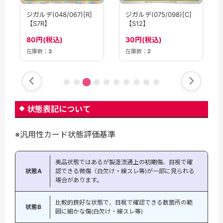
ジガルデ(048/067)[R]
ジガルデ(075/098)[C]
【S7R】
【S12】
80円(税込)
30円(税込)
在庫数：
3
在庫数：
2
状態表記について
※汎用性カード状態評価基準
美品状態ではあるが製造流通上の初期傷、目視で確
状態A
認できる微傷（白欠け・線スレ等)が一部に見られる
場合があります。
比較的良好な状態で、目視で確認できる数箇所の範
状態B
囲に細かな傷(白欠け・線スレ等)