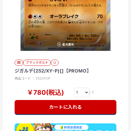
拡大表示
闘
ブラックボルト
U
ジガルデ(252/XY-P)[]【PROMO】
商品コード ： 252/XY/P
￥780(税込)
/ 1
カートに入れる