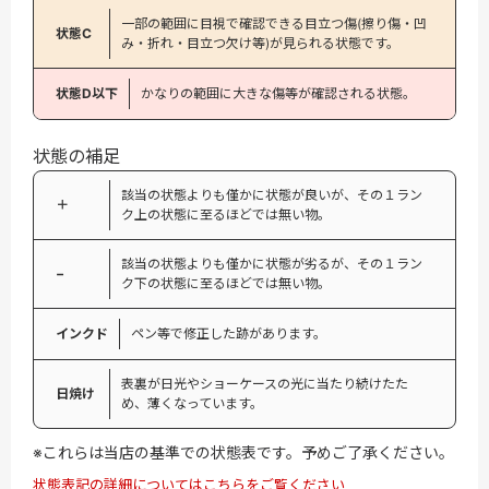
一部の範囲に目視で確認できる目立つ傷(擦り傷・凹
状態C
み・折れ・目立つ欠け等)が見られる状態です。
状態D以下
かなりの範囲に大きな傷等が確認される状態。
状態の補足
該当の状態よりも僅かに状態が良いが、その１ラン
＋
ク上の状態に至るほどでは無い物。
該当の状態よりも僅かに状態が劣るが、その１ラン
−
ク下の状態に至るほどでは無い物。
インクド
ペン等で修正した跡があります。
表裏が日光やショーケースの光に当たり続けたた
日焼け
め、薄くなっています。
※これらは当店の基準での状態表です。予めご了承ください。
状態表記の詳細についてはこちらをご覧ください