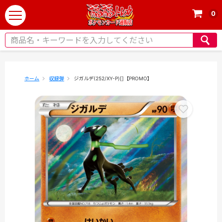
0
t
o
g
g
l
e
ホーム
収録弾
ジガルデ(252/XY-P)[]【PROMO】
n
a
v
i
g
a
t
i
o
n