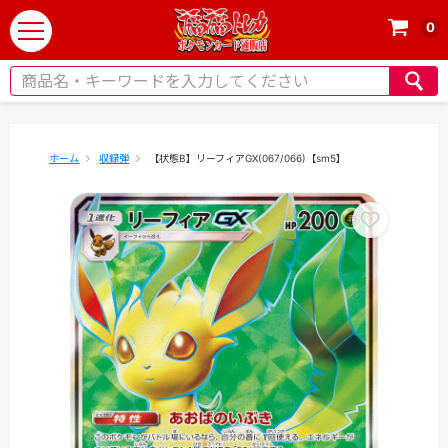
0
t
o
g
g
l
e
ホーム
収録弾
【状態B】リーフィアGX(067/066)【sm5】
n
a
v
i
g
a
t
i
o
n