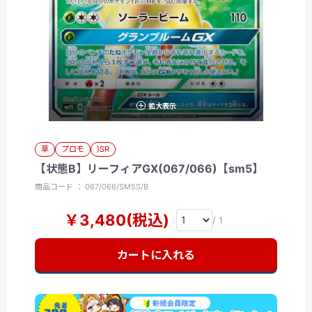
拡大表示
草
プロモ
}SR
【状態B】リーフィアGX(067/066)【sm5】
商品コード ： 067/066/SM5S/B
￥3,480(税込)
/ 1
カートに入れる