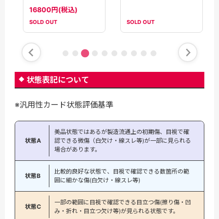
【sm8b】
780円(税込)
16800円(税込)
SOLD OUT
SOLD OUT
状態表記について
※汎用性カード状態評価基準
美品状態ではあるが製造流通上の初期傷、目視で確
状態A
認できる微傷（白欠け・線スレ等)が一部に見られる
場合があります。
比較的良好な状態で、目視で確認できる数箇所の範
状態B
囲に細かな傷(白欠け・線スレ等)
一部の範囲に目視で確認できる目立つ傷(擦り傷・凹
状態C
み・折れ・目立つ欠け等)が見られる状態です。