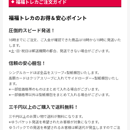
福福トレカご注文ガイド
福福トレカのお得＆安心ポイント
圧倒的スピード発送！
16時までにご注文、ご入金が確認できた商品は18時から19時に発送いた
します。
※土･日･祝日は郵送機関の都合、発送できない場合がございます。
信頼の安心梱包！
シングルカードほぼ全品をスリーブ+型紙梱包いたします。
高額カードはクリアスリーブに入れてサイドローダー+型紙梱包いたし
ます。
※一部低価格帯のものはまとめて入れる場合がございます。
※一部価格帯以外は型紙梱包をまとめて入れる場合がございます。
三千円以上のご購入で送料無料！
三千円以上のお買い物で送料が無料になります。
※ゆうパケット発送を希望されたお客様が対象になります。
ゆうパックでの発送を希望されるお客様は郵送代が発生しますのでご注