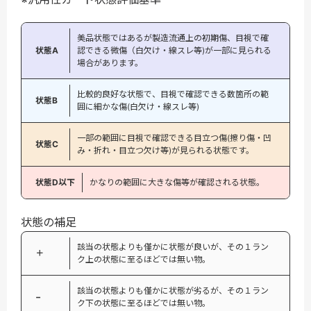
美品状態ではあるが製造流通上の初期傷、目視で確
状態A
認できる微傷（白欠け・線スレ等)が一部に見られる
場合があります。
比較的良好な状態で、目視で確認できる数箇所の範
状態B
囲に細かな傷(白欠け・線スレ等)
一部の範囲に目視で確認できる目立つ傷(擦り傷・凹
状態C
み・折れ・目立つ欠け等)が見られる状態です。
状態D以下
かなりの範囲に大きな傷等が確認される状態。
状態の補足
該当の状態よりも僅かに状態が良いが、その１ラン
＋
ク上の状態に至るほどでは無い物。
該当の状態よりも僅かに状態が劣るが、その１ラン
−
ク下の状態に至るほどでは無い物。