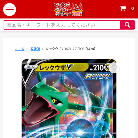
0
t
o
g
g
l
e
ホーム
収録弾
レックウザV(107/172)[RR]【S12a】
n
a
v
i
g
a
t
i
o
n