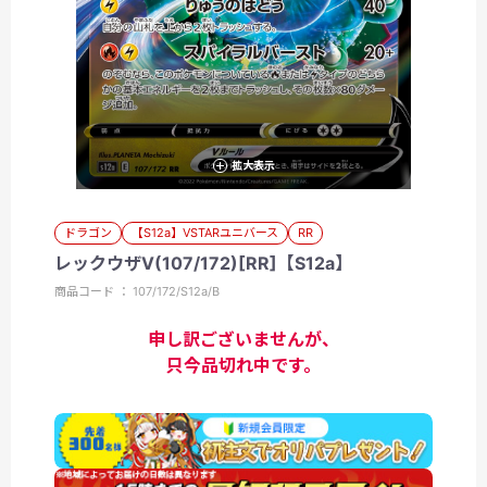
拡大表示
ドラゴン
【S12a】VSTARユニバース
RR
レックウザV(107/172)[RR]【S12a】
商品コード ： 107/172/S12a/B
申し訳ございませんが、
只今品切れ中です。