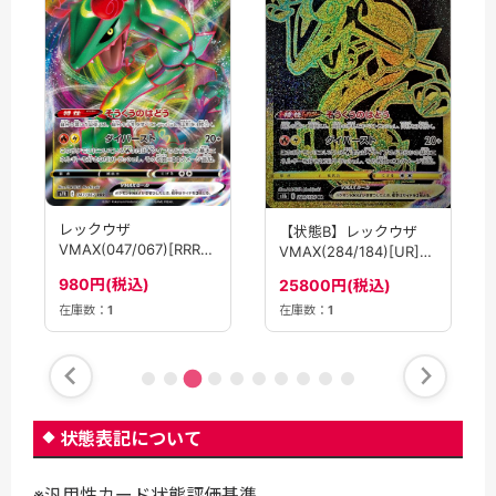
レックウザ
【状態B】レックウザ
VMAX(047/067)[RRR]
VMAX(284/184)[UR]
【S7R】
【S8b】
980円(税込)
25800円(税込)
在庫数：
1
在庫数：
1
状態表記について
※汎用性カード状態評価基準