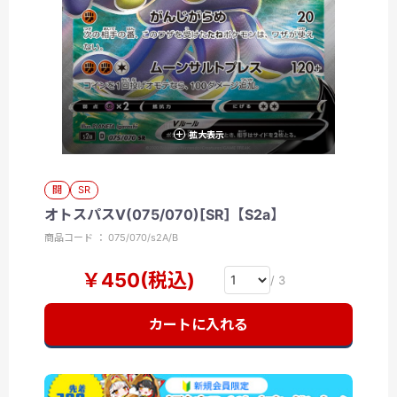
拡大表示
闘
SR
オトスパスV(075/070)[SR]【S2a】
商品コード ： 075/070/s2A/B
￥450(税込)
/ 3
カートに入れる