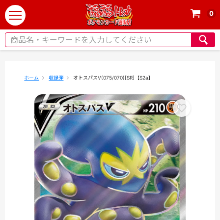
0
t
o
g
g
l
e
ホーム
収録弾
オトスパスV(075/070)[SR]【S2a】
n
a
v
i
g
a
t
i
o
n