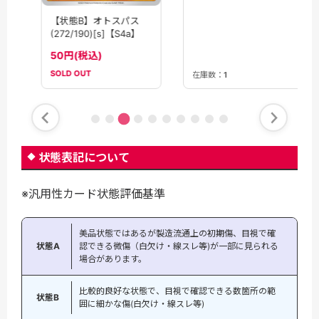
【状態B】オトスパス
(272/190)[s]【S4a】
50円(税込)
SOLD OUT
在庫数：
1
…
状態表記について
※汎用性カード状態評価基準
美品状態ではあるが製造流通上の初期傷、目視で確
状態A
認できる微傷（白欠け・線スレ等)が一部に見られる
場合があります。
比較的良好な状態で、目視で確認できる数箇所の範
状態B
囲に細かな傷(白欠け・線スレ等)