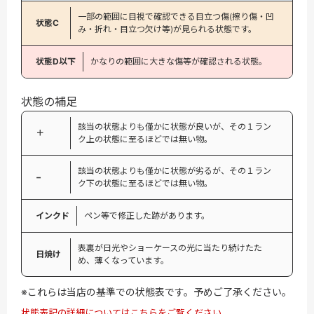
一部の範囲に目視で確認できる目立つ傷(擦り傷・凹
状態C
み・折れ・目立つ欠け等)が見られる状態です。
状態D以下
かなりの範囲に大きな傷等が確認される状態。
状態の補足
該当の状態よりも僅かに状態が良いが、その１ラン
＋
ク上の状態に至るほどでは無い物。
該当の状態よりも僅かに状態が劣るが、その１ラン
−
ク下の状態に至るほどでは無い物。
インクド
ペン等で修正した跡があります。
表裏が日光やショーケースの光に当たり続けたた
日焼け
め、薄くなっています。
※これらは当店の基準での状態表です。予めご了承ください。
状態表記の詳細についてはこちらをご覧ください