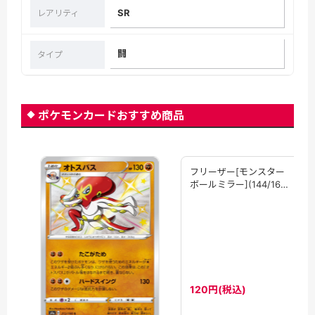
SR
レアリティ
闘
タイプ
ポケモンカードおすすめ商品
フリーザー[モンスター
ボールミラー](144/165)
[R]【SV2a】
120円(税込)