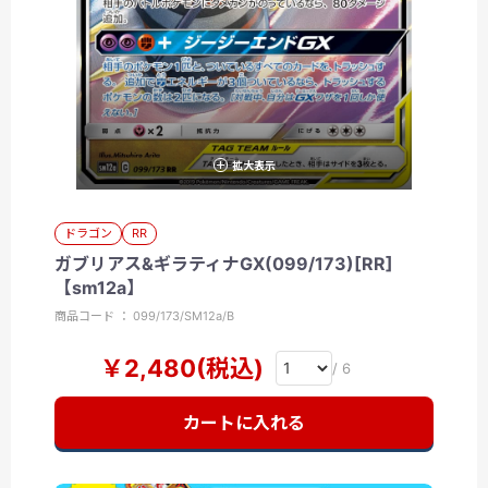
拡大表示
ドラゴン
RR
ガブリアス&ギラティナGX(099/173)[RR]
【sm12a】
商品コード ： 099/173/SM12a/B
￥2,480(税込)
/ 6
カートに入れる