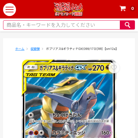
0
t
o
g
g
l
e
ホーム
収録弾
ガブリアス&ギラティナGX(099/173)[RR]【sm12a】
n
a
v
i
g
a
t
i
o
n