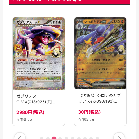
【状態B】シロナのガブ
ガブリアス
リアスex(090/193)
CLV.X(018/025)[P]
［RR］【M2A】
【S8a-P】
30円(税込)
2980円(税込)
在庫数：
2
在庫数：
4