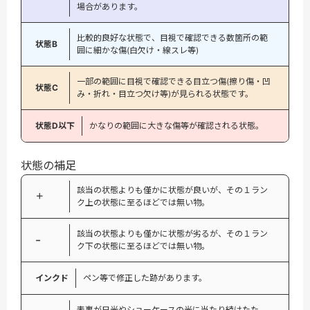
場合があります。
比較的良好な状態で、目視で確認できる数箇所の範
状態B
囲に細かな傷(白欠け・線スレ等)
一部の範囲に目視で確認できる目立つ傷(擦り傷・凹
状態C
み・折れ・目立つ欠け等)が見られる状態です。
状態D以下
かなりの範囲に大きな傷等が確認される状態。
状態の補足
該当の状態よりも僅かに状態が良いが、その１ラン
＋
ク上の状態に至るほどでは無い物。
該当の状態よりも僅かに状態が劣るが、その１ラン
−
ク下の状態に至るほどでは無い物。
インクド
ペン等で修正した跡があります。
表裏が日光やショーケースの光に当たり続けたた