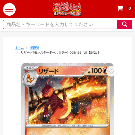
0
t
o
g
g
l
e
ホーム
収録弾
リザード[モンスターボールミラー](005/165)[U]【SV2a】
n
a
v
i
g
a
t
i
o
n