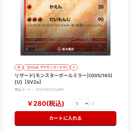
拡大表示
炎
【SV2a】ポケモンカード151
U
リザード[モンスターボールミラー](005/165)
[U]【SV2a】
商品コード ： 005/165/SV2a/BM
￥280(税込)
/ 2
カートに入れる