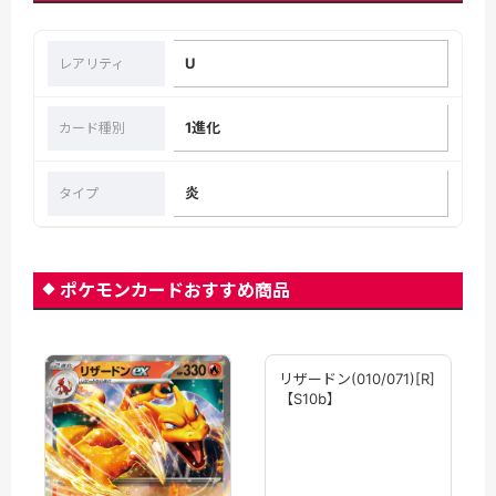
U
レアリティ
1進化
カード種別
炎
タイプ
ポケモンカードおすすめ商品
リザードン(010/071)[R]
【S10b】