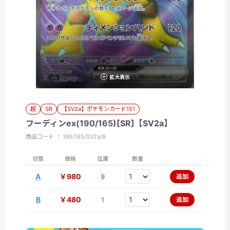
拡大表示
超
SR
【SV2a】ポケモンカード151
フーディンex(190/165)[SR]【SV2a】
商品コード ： 190/165/SV2a/B
状態
価格
在庫
数量
A
￥980
9
追加
B
￥480
1
追加