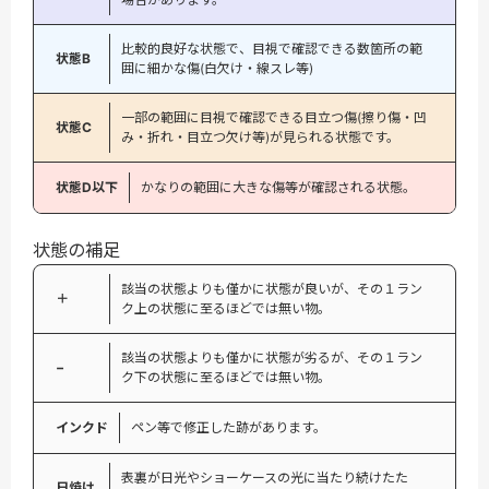
比較的良好な状態で、目視で確認できる数箇所の範
状態B
囲に細かな傷(白欠け・線スレ等)
一部の範囲に目視で確認できる目立つ傷(擦り傷・凹
状態C
み・折れ・目立つ欠け等)が見られる状態です。
状態D以下
かなりの範囲に大きな傷等が確認される状態。
状態の補足
該当の状態よりも僅かに状態が良いが、その１ラン
＋
ク上の状態に至るほどでは無い物。
該当の状態よりも僅かに状態が劣るが、その１ラン
−
ク下の状態に至るほどでは無い物。
インクド
ペン等で修正した跡があります。
表裏が日光やショーケースの光に当たり続けたた
日焼け