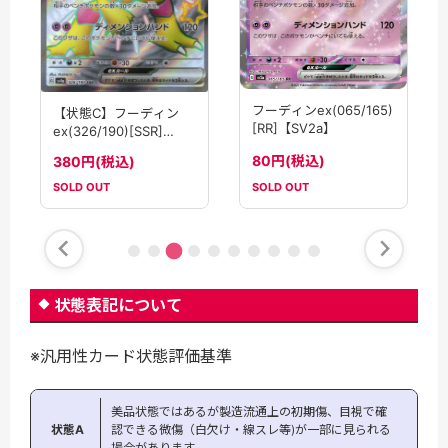
フーディンex(065/165)
【状態C】フーディン
[RR]【SV2a】
ex(326/190)[SSR]
【SV4a】
80円(税込)
380円(税込)
SOLD OUT
SOLD OUT
状態表記について
※汎用性カード状態評価基準
美品状態ではあるが製造流通上の初期傷、目視で確
状態A
認できる微傷（白欠け・線スレ等)が一部に見られる
場合があります。