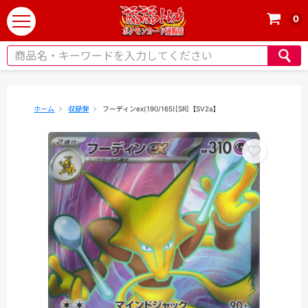
0
t
o
g
g
l
e
ホーム
収録弾
フーディンex(190/165)[SR]【SV2a】
n
a
v
i
g
a
t
i
o
n