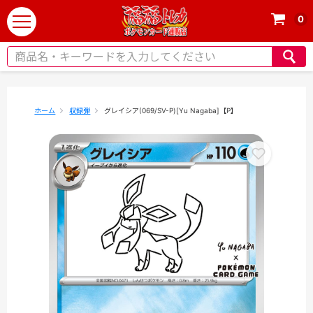
0
t
o
g
g
l
e
ホーム
収録弾
グレイシア(069/SV-P)[Yu Nagaba]【P】
n
a
v
i
g
a
t
i
o
n