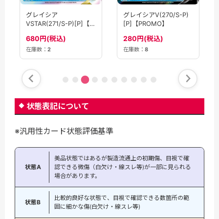
グレイシア
グレイシアV(270/S-P)
VSTAR(271/S-P)[P]【プ
[P]【PROMO】
ロモ】
680円(税込)
280円(税込)
在庫数：
2
在庫数：
8
状態表記について
※汎用性カード状態評価基準
美品状態ではあるが製造流通上の初期傷、目視で確
状態A
認できる微傷（白欠け・線スレ等)が一部に見られる
場合があります。
比較的良好な状態で、目視で確認できる数箇所の範
状態B
囲に細かな傷(白欠け・線スレ等)