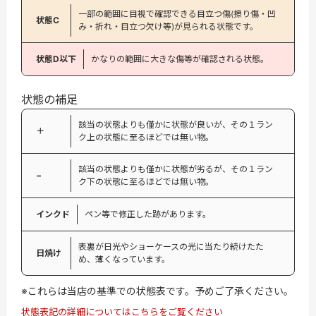
一部の範囲に目視で確認できる目立つ傷(擦り傷・凹
状態C
み・折れ・目立つ欠け等)が見られる状態です。
状態D以下
かなりの範囲に大きな傷等が確認される状態。
状態の補足
該当の状態よりも僅かに状態が良いが、その１ラン
＋
ク上の状態に至るほどでは無い物。
該当の状態よりも僅かに状態が劣るが、その１ラン
−
ク下の状態に至るほどでは無い物。
インクド
ペン等で修正した跡があります。
表裏が日光やショーケースの光に当たり続けたた
日焼け
め、薄くなっています。
※これらは当店の基準での状態表です。予めご了承ください。
状態表記の詳細についてはこちらをご覧ください