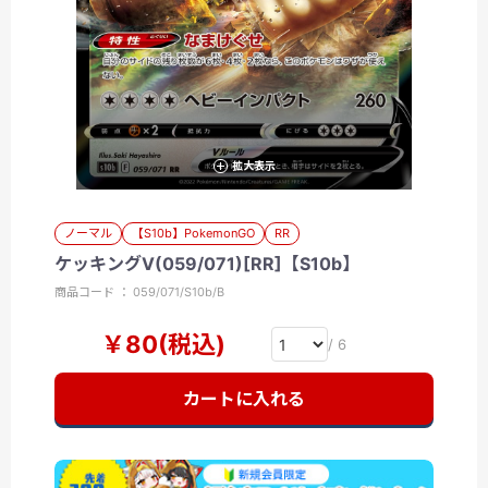
拡大表示
ノーマル
【S10b】PokemonGO
RR
ケッキングV(059/071)[RR]【S10b】
商品コード ： 059/071/S10b/B
￥80(税込)
/ 6
カートに入れる