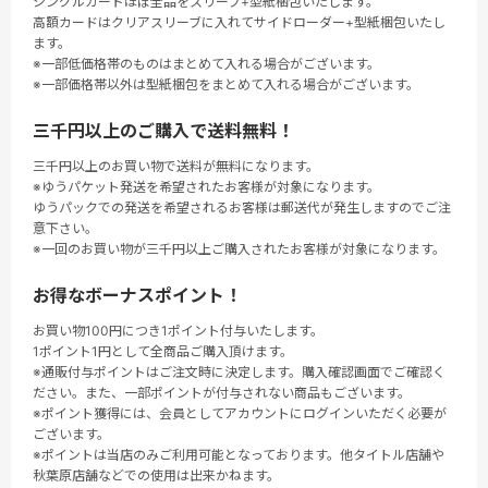
シングルカードほぼ全品をスリーブ+型紙梱包いたします。
高額カードはクリアスリーブに入れてサイドローダー+型紙梱包いたし
ます。
※一部低価格帯のものはまとめて入れる場合がございます。
※一部価格帯以外は型紙梱包をまとめて入れる場合がございます。
三千円以上のご購入で送料無料！
三千円以上のお買い物で送料が無料になります。
※ゆうパケット発送を希望されたお客様が対象になります。
ゆうパックでの発送を希望されるお客様は郵送代が発生しますのでご注
意下さい。
※一回のお買い物が三千円以上ご購入されたお客様が対象になります。
お得なボーナスポイント！
お買い物100円につき1ポイント付与いたします。
1ポイント1円として全商品ご購入頂けます。
※通販付与ポイントはご注文時に決定します。購入確認画面でご確認く
ださい。また、一部ポイントが付与されない商品もございます。
※ポイント獲得には、会員としてアカウントにログインいただく必要が
ございます。
※ポイントは当店のみご利用可能となっております。他タイトル店舗や
秋葉原店舗などでの使用は出来かねます。