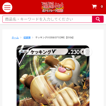
0
t
o
g
g
l
e
ホーム
収録弾
ケッキングV(059/071)[RR]【S10b】
n
a
v
i
g
a
t
i
o
n