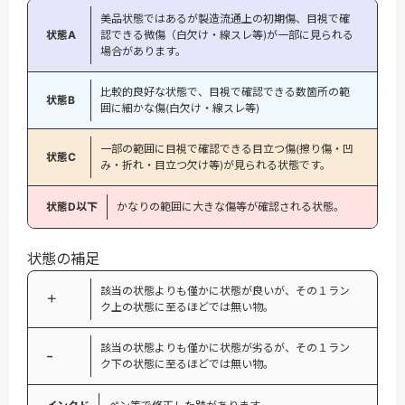
美品状態ではあるが製造流通上の初期傷、目視で確
状態A
認できる微傷（白欠け・線スレ等)が一部に見られる
場合があります。
比較的良好な状態で、目視で確認できる数箇所の範
状態B
囲に細かな傷(白欠け・線スレ等)
一部の範囲に目視で確認できる目立つ傷(擦り傷・凹
状態C
み・折れ・目立つ欠け等)が見られる状態です。
状態D以下
かなりの範囲に大きな傷等が確認される状態。
状態の補足
該当の状態よりも僅かに状態が良いが、その１ラン
＋
ク上の状態に至るほどでは無い物。
該当の状態よりも僅かに状態が劣るが、その１ラン
−
ク下の状態に至るほどでは無い物。