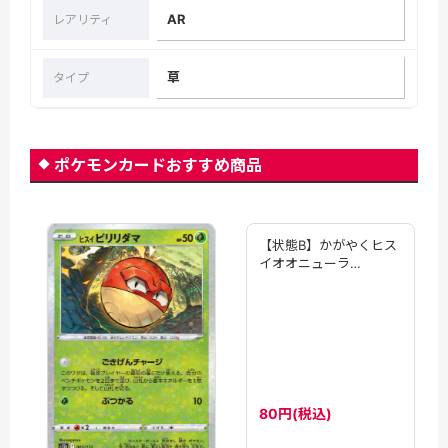
AR
レアリティ
草
タイプ
ポケモンカードおすすめ商品
【状態B】かがやくヒス
イオオニューラ
(046/071)[K]【S10a】
80円(税込)