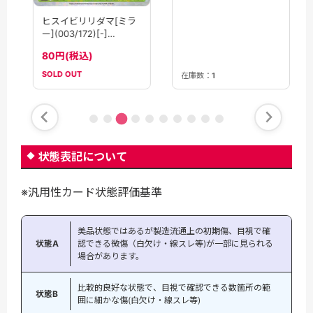
ヒスイビリリダマ[ミラ
ー](003/172)[-]
【S12a】
80円(税込)
SOLD OUT
在庫数：
1
状態表記について
※汎用性カード状態評価基準
美品状態ではあるが製造流通上の初期傷、目視で確
状態A
認できる微傷（白欠け・線スレ等)が一部に見られる
場合があります。
比較的良好な状態で、目視で確認できる数箇所の範
状態B
囲に細かな傷(白欠け・線スレ等)