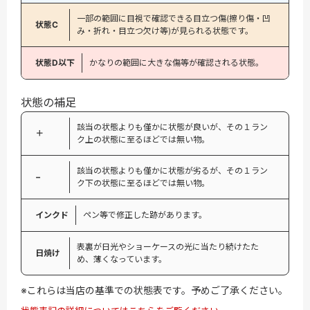
一部の範囲に目視で確認できる目立つ傷(擦り傷・凹
状態C
み・折れ・目立つ欠け等)が見られる状態です。
状態D以下
かなりの範囲に大きな傷等が確認される状態。
状態の補足
該当の状態よりも僅かに状態が良いが、その１ラン
＋
ク上の状態に至るほどでは無い物。
該当の状態よりも僅かに状態が劣るが、その１ラン
−
ク下の状態に至るほどでは無い物。
インクド
ペン等で修正した跡があります。
表裏が日光やショーケースの光に当たり続けたた
日焼け
め、薄くなっています。
※これらは当店の基準での状態表です。予めご了承ください。