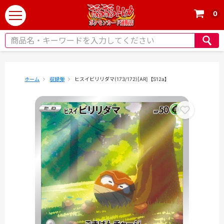
0
t
o
g
g
l
e
ホーム
収録弾
ヒスイビリリダマ(173/172)[AR]【S12a】
n
a
v
i
g
a
t
i
o
n