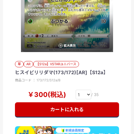
拡大表示
草
AR
【S12a】VSTARユニバース
ヒスイビリリダマ(173/172)[AR]【S12a】
商品コード ： 173/172/S12a/B
￥300(税込)
/ 35
カートに入れる