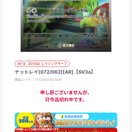
拡大表示
AR
【SV3a】レイジングサーフ
ナットレイ(072/062)[AR]【SV3a】
商品コード ： 072/062/SV3a/B
申し訳ございませんが、
只今品切れ中です。