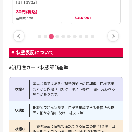
[U]【SV3a】
30円(税込)
SOLD OUT
在庫数：
20
状態表記について
※汎用性カード状態評価基準
美品状態ではあるが製造流通上の初期傷、目視で確
状態A
認できる微傷（白欠け・線スレ等)が一部に見られる
場合があります。
比較的良好な状態で、目視で確認できる数箇所の範
状態B
囲に細かな傷(白欠け・線スレ等)
一部の範囲に目視で確認できる目立つ傷(擦り傷・凹
状態C
み・折れ・目立つ欠け等)が見られる状態です。