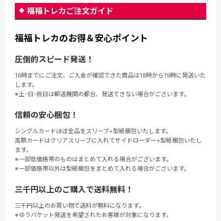
福福トレカご注文ガイド
福福トレカのお得＆安心ポイント
圧倒的スピード発送！
16時までにご注文、ご入金が確認できた商品は18時から19時に発送いた
します。
※土･日･祝日は郵送機関の都合、発送できない場合がございます。
信頼の安心梱包！
シングルカードほぼ全品をスリーブ+型紙梱包いたします。
高額カードはクリアスリーブに入れてサイドローダー+型紙梱包いたし
ます。
※一部低価格帯のものはまとめて入れる場合がございます。
※一部価格帯以外は型紙梱包をまとめて入れる場合がございます。
三千円以上のご購入で送料無料！
三千円以上のお買い物で送料が無料になります。
※ゆうパケット発送を希望されたお客様が対象になります。