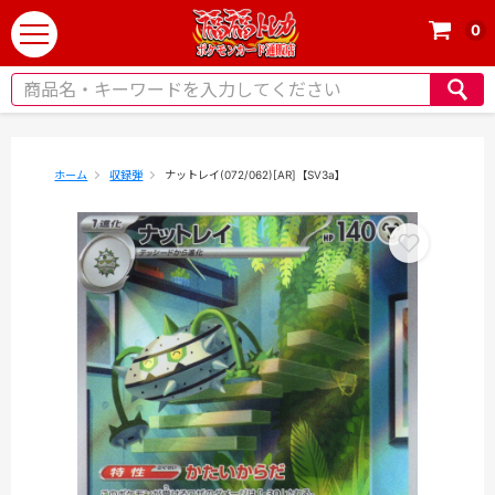
0
t
o
g
g
l
e
ホーム
収録弾
ナットレイ(072/062)[AR]【SV3a】
n
a
v
i
g
a
t
i
o
n